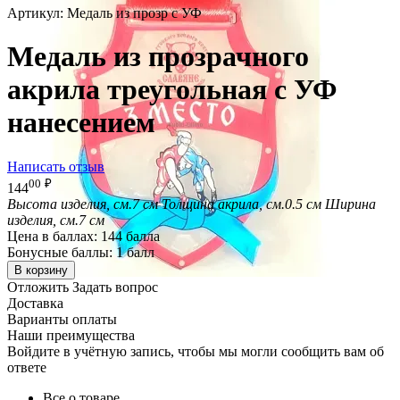
Артикул:
Медаль из прозр с УФ
Медаль из прозрачного
акрила треугольная с УФ
нанесением
Написать отзыв
00
₽
144
Высота изделия, см.
7 см
Толщина акрила, см.
0.5 см
Ширина
изделия, см.
7 см
Цена в баллах:
144 балла
Бонусные баллы:
1 балл
В корзину
Отложить
Задать вопрос
Доставка
Варианты оплаты
Наши преимущества
Войдите в учётную запись, чтобы мы могли сообщить вам об
ответе
Все о товаре