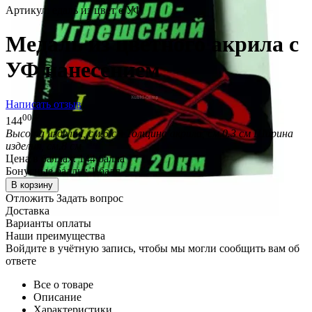
Артикул:
едаль из цвет с УФ
Медаль из цветного акрила с
УФ нанесением
Написать отзыв
00
₽
144
Высота изделия, см.
6 см
Толщина акрила, см.
0.3 см
Ширина
изделия, см.
8 см
Цена в баллах:
144 балла
Бонусные баллы:
1 балл
В корзину
Отложить
Задать вопрос
Доставка
Варианты оплаты
Наши преимущества
Войдите в учётную запись, чтобы мы могли сообщить вам об
ответе
Все о товаре
Описание
Характеристики