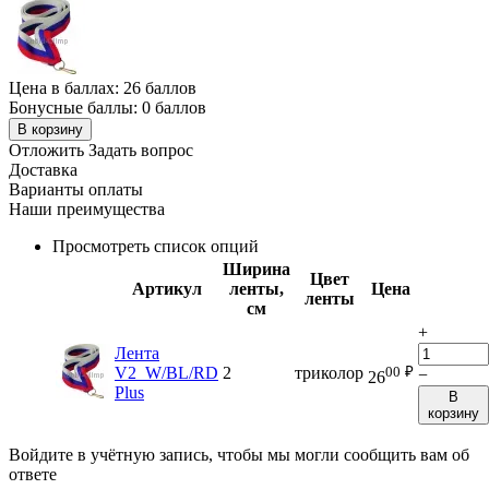
Цена в баллах:
26 баллов
Бонусные баллы:
0 баллов
В корзину
Отложить
Задать вопрос
Доставка
Варианты оплаты
Наши преимущества
Просмотреть список опций
Ширина
Цвет
Артикул
ленты,
Цена
ленты
см
+
Лента
00
₽
V2_W/BL/RD
2
триколор
−
26
Plus
В
корзину
Войдите в учётную запись, чтобы мы могли сообщить вам об
ответе