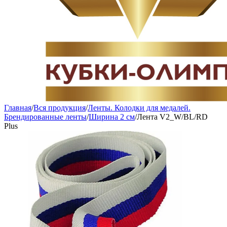
Главная
/
Вся продукция
/
Ленты. Колодки для медалей.
Брендированные ленты
/
Ширина 2 см
/
Лента V2_W/BL/RD
Plus