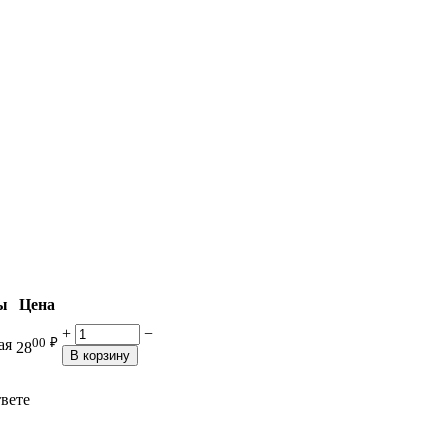
ы
Цена
+
−
00
₽
ая
28
В корзину
твете