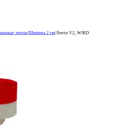
ованные ленты
/
Ширина 2 см
/
Лента V2_W/RD