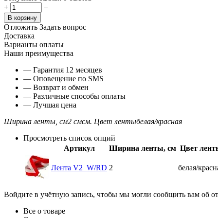
+
−
В корзину
Отложить
Задать вопрос
Доставка
Варианты оплаты
Наши преимущества
— Гарантия 12 месяцев
— Оповещение по SMS
— Возврат и обмен
— Различные способы оплаты
— Лучшая цена
Ширина ленты, см
2 смсм.
Цвет ленты
белая/красная
Просмотреть список опций
Артикул
Ширина ленты, см
Цвет лент
Лента V2_W/RD
2
белая/красн
Войдите в учётную запись, чтобы мы могли сообщить вам об о
Все о товаре