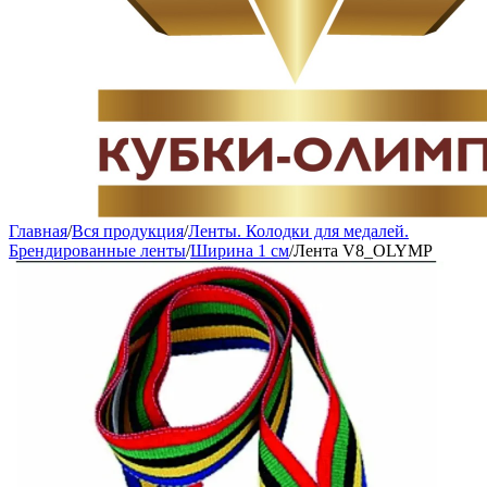
Главная
/
Вся продукция
/
Ленты. Колодки для медалей.
Брендированные ленты
/
Ширина 1 см
/
Лента V8_OLYMP