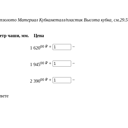
т
золото
Материал Кубка
металл/пластик
Высота кубка, см.
29.5
етр чаши, мм.
Цена
00
₽
+
−
1 620
00
₽
+
−
1 945
00
₽
+
−
2 390
твете