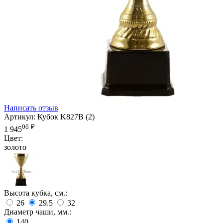
Написать отзыв
Артикул:
Кубок K827B (2)
00
₽
1 945
Цвет:
золото
Высота кубка, см.:
26
29.5
32
Диаметр чаши, мм.:
140