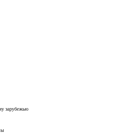
му зарубежью
ны