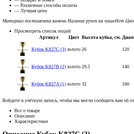
— Различные способы оплаты
— Лучшая цена
Материал постамента
камень
Наличие ручек на чаше
Нет
Цве
Просмотреть список опций
Артикул
Цвет
Высота кубка, см.
Диам
Кубок K827C (3)
золото
26
120
Кубок K827B (2)
золото
29.5
140
Кубок K827A (1)
золото
32
160
Войдите в учётную запись, чтобы мы могли сообщить вам об о
Все о товаре
Описание
Характеристики
Описание
Кубок K827C (3)
-