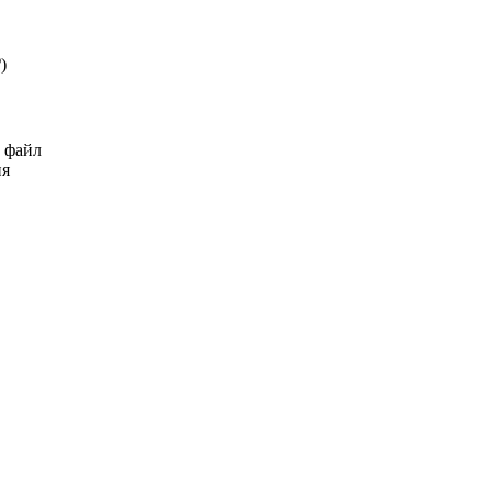
₽
)
ь файл
ия