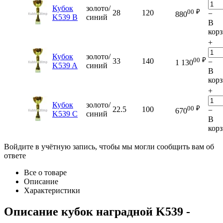
Кубок
золото/
00
₽
28
120
−
880
K539 B
синий
В
кор
+
Кубок
золото/
00
₽
33
140
−
1 130
K539 A
синий
В
кор
+
Кубок
золото/
00
₽
22.5
100
−
670
K539 C
синий
В
кор
Войдите в учётную запись, чтобы мы могли сообщить вам об
ответе
Все о товаре
Описание
Характеристики
Описание
кубок наградной K539
-