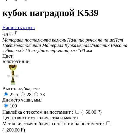
кубок наградной K539
Написать отзыв
00
₽
670
Материал постамента
камень
Наличие ручек на чаше
Нет
Цвет
золото/синий
Материал Кубка
металл/пластик
Высота
кубка, см.
22.5 см
Диаметр чаши, мм.
100 мм
Цвет:
золото/синий
Высота кубка, см.:
22.5
28
33
Диаметр чаши, мм.:
100
Наклейка с текстом на постамент
:
(+
50.00
₽
)
Цена зависит от количества и макета
Металлическая табличка с текстом на постамент
:
(+
200.00
₽
)