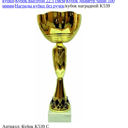
кубки
/
Кубок высотой 22.5 смсм
/
Кубок диаметр чаши 100
мммм
/
Награды кубки без ручек
/
кубок наградной K539
Артикул:
Кубок K539 C