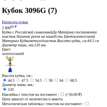
Кубок 3096G (7)
Написать отзыв
00
₽
2 800
Кубки с Российской символикой
Да
Материал постамента
пластик
Наличие ручек на чаше
Есть
Цвет
золото/синий
Материал Кубка
металл/пластик
Высота кубка, см.
44.5 см
Диаметр чаши, мм.
120 мм
Цвет:
золото/синий
Высота кубка, см.:
44.5
47.5
54.5
58
64
68.5
Диаметр чаши, мм.:
120
Наклейка с текстом на постамент
:
(+
50.00
₽
)
Цена зависит от количества и макета
Металлическая табличка с текстом на постамент
: