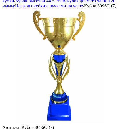
кубки
/
Кубок высотой 44.5 смсм
/
Кубок диаметр чаши 120
мммм
/
Награды кубки с ручками на чаше
/
Кубок 3096G (7)
Артикул:
Кубок 3096G (7)