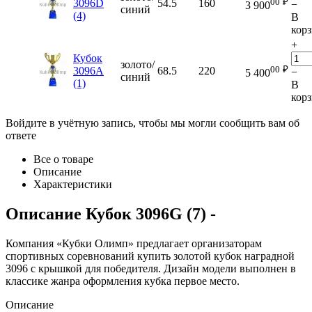
00
₽
3096D
54.5
160
−
3 900
синий
(4)
В
кор
+
Кубок
золото/
00
₽
3096A
68.5
220
−
5 400
синий
(1)
В
кор
Войдите в учётную запись, чтобы мы могли сообщить вам об
ответе
Все о товаре
Описание
Характеристики
Описание
Кубок 3096G (7)
-
Компания «Кубки Олимп» предлагает организаторам
спортивных соревнований купить золотой кубок наградной
3096 с крышкой для победителя. Дизайн модели выполнен в
классике жанра оформления кубка первое место.
Описание