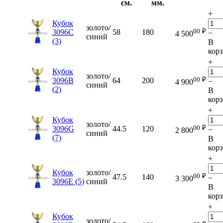
см.
мм.
+
Кубок
золото/
00
₽
3096C
58
180
−
4 500
синий
(3)
В
кор
+
Кубок
золото/
00
₽
3096B
64
200
−
4 900
синий
(2)
В
кор
+
Кубок
золото/
00
₽
3096G
44.5
120
−
2 800
синий
(7)
В
кор
+
Кубок
золото/
00
₽
47.5
140
−
3 300
3096E (5)
синий
В
кор
+
Кубок
золото/