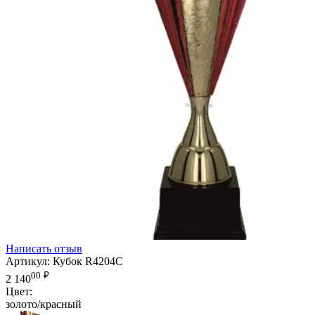
Написать отзыв
Артикул:
Кубок R4204C
00
₽
2 140
Цвет:
золото/красный