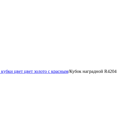
кубки цвет цвет золото с красным
/
Кубок наградной R4204