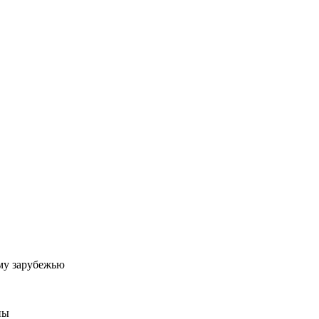
му зарубежью
ны