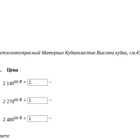
ет
золото/красный
Материал Кубка
пластик
Высота кубка, см.
4
.
Цена
00
₽
+
−
2 140
00
₽
+
−
2 270
00
₽
+
−
2 480
твете