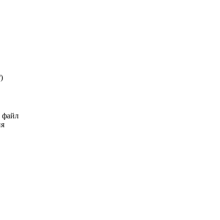
₽
)
ь файл
ия