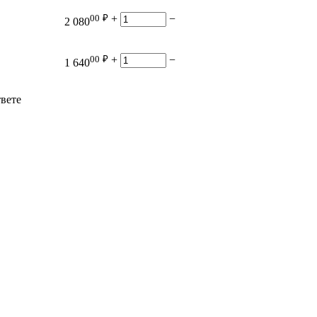
00
₽
+
−
2 080
00
₽
+
−
1 640
твете