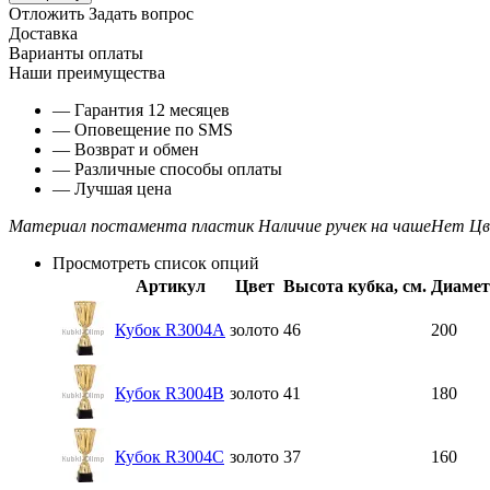
Отложить
Задать вопрос
Доставка
Варианты оплаты
Наши преимущества
— Гарантия 12 месяцев
— Оповещение по SMS
— Возврат и обмен
— Различные способы оплаты
— Лучшая цена
Материал постамента
пластик
Наличие ручек на чаше
Нет
Цв
Просмотреть список опций
Артикул
Цвет
Высота кубка, см.
Диамет
Кубок R3004A
золото
46
200
Кубок R3004B
золото
41
180
Кубок R3004C
золото
37
160