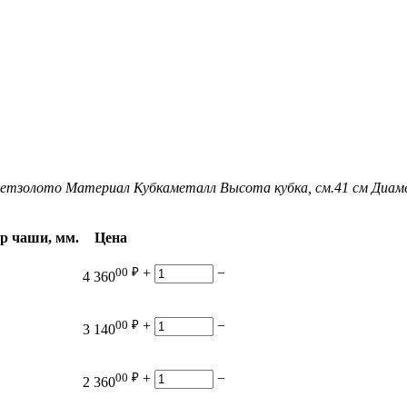
ет
золото
Материал Кубка
металл
Высота кубка, см.
41 см
Диам
р чаши, мм.
Цена
00
₽
+
−
4 360
00
₽
+
−
3 140
00
₽
+
−
2 360