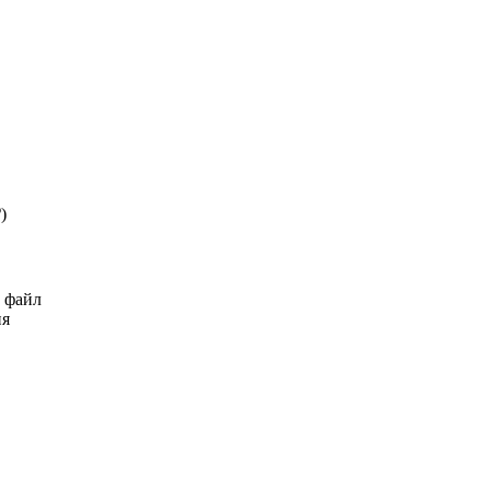
₽
)
ь файл
ия