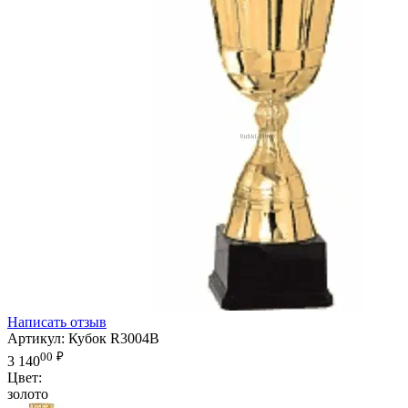
Написать отзыв
Артикул:
Кубок R3004B
00
₽
3 140
Цвет:
золото