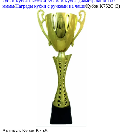
кубки
/
Кубок высотой 35 смсм
/
Кубок диаметр чаши 100
мммм
/
Награды кубки с ручками на чаше
/
Кубок K752C (3)
Артикул:
Кубок K752C