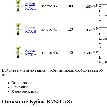
Кубок
00
₽
золото
35
100
−
1 460
K752C
В
корз
+
Кубок
00
₽
золото
41
120
−
1 850
K752B
В
корз
+
Кубок
00
₽
золото
45.5
140
−
2 500
K752A
В
корз
Войдите в учётную запись, чтобы мы могли сообщить вам об
ответе
Все о товаре
Описание
Характеристики
Описание
Кубок K752C (3)
-