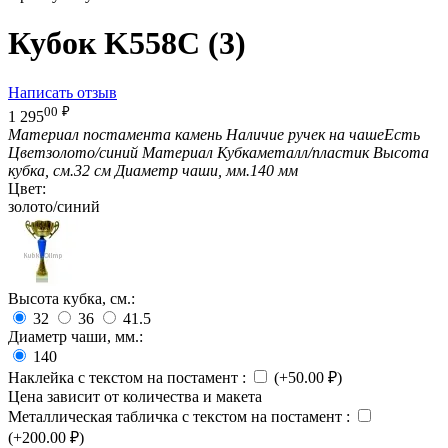
Кубок K558C (3)
Написать отзыв
00
₽
1 295
Материал постамента
камень
Наличие ручек на чаше
Есть
Цвет
золото/синий
Материал Кубка
металл/пластик
Высота
кубка, см.
32 см
Диаметр чаши, мм.
140 мм
Цвет:
золото/синий
Высота кубка, см.:
32
36
41.5
Диаметр чаши, мм.:
140
Наклейка с текстом на постамент
:
(+
50.00
₽
)
Цена зависит от количества и макета
Металлическая табличка с текстом на постамент
:
(+
200.00
₽
)