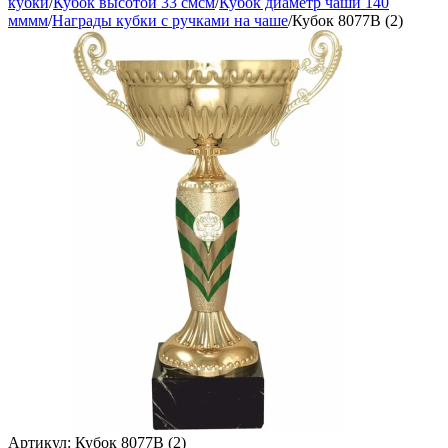
кубки
/
Кубок высотой 33 смсм
/
Кубок диаметр чаши 140
мммм
/
Награды кубки с ручками на чаше
/
Кубок 8077B (2)
Артикул:
Кубок 8077B (2)