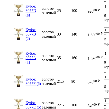
+
Кубок
золото/
00
₽
8077D
25
100
−
920
зеленый
(4)
В
ко
+
Кубок
золото/
00
₽
8077B
33
140
−
1 630
зеленый
(2)
В
ко
+
Кубок
золото/
00
₽
8077A
35
160
−
1 930
зеленый
(1)
В
ко
+
Кубок
золото/
00
₽
21.5
80
−
670
8077F (6)
зеленый
В
ко
+
Кубок
золото/
00
₽
22.5
100
−
840
8077E (5)
зеленый