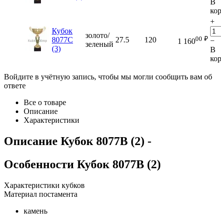
В
ко
+
Кубок
золото/
00
₽
8077C
27.5
120
−
1 160
зеленый
(3)
В
ко
Войдите в учётную запись, чтобы мы могли сообщить вам об
ответе
Все о товаре
Описание
Характеристики
Описание
Кубок 8077B (2)
-
Особенности
Кубок 8077B (2)
Характеристики кубков
Материал постамента
камень