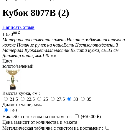
Кубок 8077B (2)
Написать отзыв
00
₽
1 630
Материал постамента
камень
Наличие эмблемоносителя
на
ножке
Наличие ручек на чаше
Есть
Цвет
золото/зеленый
Материал Кубка
металл/пластик
Высота кубка, см.
33 см
Диаметр чаши, мм.
140 мм
Цвет:
золото/зеленый
Высота кубка, см.:
21.5
22.5
25
27.5
33
35
Диаметр чаши, мм.:
140
Наклейка с текстом на постамент
:
(+
50.00
₽
)
Цена зависит от количества и макета
Металлическая табличка с текстом на постамент
: