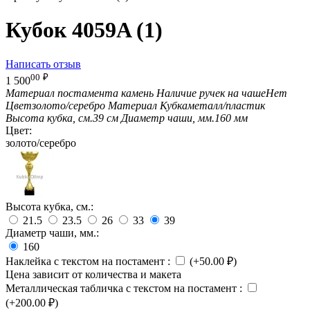
Кубок 4059A (1)
Написать отзыв
00
₽
1 500
Материал постамента
камень
Наличие ручек на чаше
Нет
Цвет
золото/серебро
Материал Кубка
металл/пластик
Высота кубка, см.
39 см
Диаметр чаши, мм.
160 мм
Цвет:
золото/серебро
Высота кубка, см.:
21.5
23.5
26
33
39
Диаметр чаши, мм.:
160
Наклейка с текстом на постамент
:
(+
50.00
₽
)
Цена зависит от количества и макета
Металлическая табличка с текстом на постамент
:
(+
200.00
₽
)