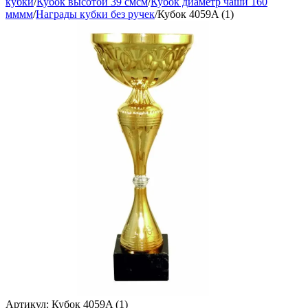
кубки
/
Кубок высотой 39 смсм
/
Кубок диаметр чаши 160
мммм
/
Награды кубки без ручек
/
Кубок 4059A (1)
Артикул:
Кубок 4059A (1)