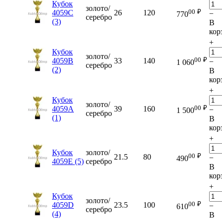
Кубок
золото/
00
₽
4059C
26
120
−
770
серебро
(3)
В
кор
+
Кубок
золото/
00
₽
4059B
33
140
−
1 060
серебро
(2)
В
кор
+
Кубок
золото/
00
₽
4059A
39
160
−
1 500
серебро
(1)
В
кор
+
Кубок
золото/
00
₽
21.5
80
−
490
4059E (5)
серебро
В
кор
+
Кубок
золото/
00
₽
4059D
23.5
100
−
610
серебро
(4)
В