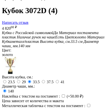
Кубок 3072D (4)
Написать отзыв
00
₽
4 820
Кубки с Российской символикой
Да
Материал постамента
пластик
Наличие ручек на чаше
Есть
Цвет
золото
Материал
Кубка
металл/пластик
Высота кубка, см.
33.5 см
Диаметр
чаши, мм.
140 мм
Цвет:
золото
Высота кубка, см.:
23.5
29
33.5
37.5
41
Диаметр чаши, мм.:
140
Наклейка с текстом на постамент
:
(+
50.00
₽
)
Цена зависит от количества и макета
Металлическая табличка с текстом на постамент
: