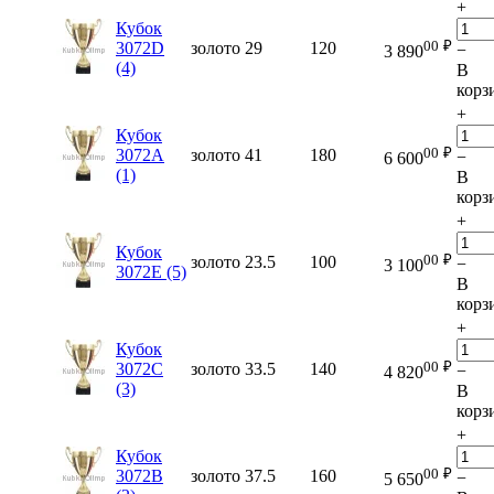
+
Кубок
00
₽
3072D
золото
29
120
−
3 890
(4)
В
корз
+
Кубок
00
₽
3072A
золото
41
180
−
6 600
(1)
В
корз
+
Кубок
00
₽
золото
23.5
100
−
3 100
3072E (5)
В
корз
+
Кубок
00
₽
3072C
золото
33.5
140
−
4 820
(3)
В
корз
+
Кубок
00
₽
3072B
золото
37.5
160
−
5 650