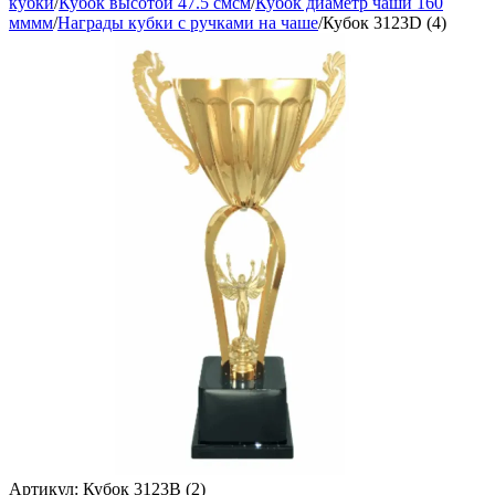
кубки
/
Кубок высотой 47.5 смсм
/
Кубок диаметр чаши 160
мммм
/
Награды кубки с ручками на чаше
/
Кубок 3123D (4)
Артикул:
Кубок 3123B (2)