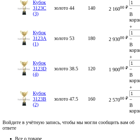
Кубок
00
₽
3123C
золото
44
140
−
2 160
(3)
В
корз
+
Кубок
00
₽
3123A
золото
53
180
−
2 930
(1)
В
корз
+
Кубок
00
₽
3123D
золото
38.5
120
−
1 900
(4)
В
корз
+
Кубок
00
₽
3123B
золото
47.5
160
−
2 570
(2)
В
корз
Войдите в учётную запись, чтобы мы могли сообщить вам об
ответе
Все о товаре