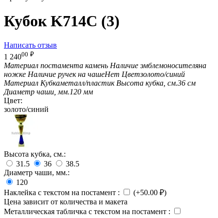
Кубок K714C (3)
Написать отзыв
00
₽
1 240
Материал постамента
камень
Наличие эмблемоносителя
на
ножке
Наличие ручек на чаше
Нет
Цвет
золото/синий
Материал Кубка
металл/пластик
Высота кубка, см.
36 см
Диаметр чаши, мм.
120 мм
Цвет:
золото/синий
Высота кубка, см.:
31.5
36
38.5
Диаметр чаши, мм.:
120
Наклейка с текстом на постамент
:
(+
50.00
₽
)
Цена зависит от количества и макета
Металлическая табличка с текстом на постамент
: