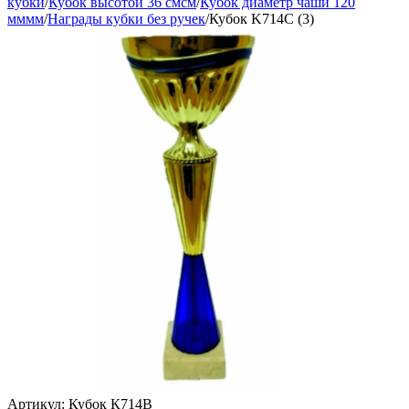
кубки
/
Кубок высотой 36 смсм
/
Кубок диаметр чаши 120
мммм
/
Награды кубки без ручек
/
Кубок K714C (3)
Артикул:
Кубок К714В