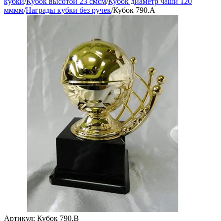
кубки
/
Кубок высотой 23 смсм
/
Кубок диаметр чаши 120
мммм
/
Награды кубки без ручек
/
Кубок 790.A
Артикул:
Кубок 790.B