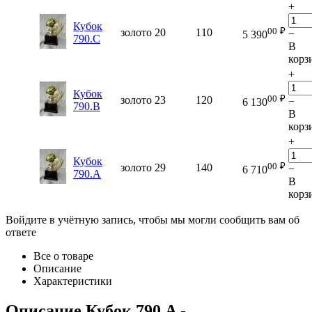
+
Кубок
00
₽
золото
20
110
−
5 390
790.C
В
корз
+
Кубок
00
₽
золото
23
120
−
6 130
790.B
В
корз
+
Кубок
00
₽
золото
29
140
−
6 710
790.A
В
корз
Войдите в учётную запись, чтобы мы могли сообщить вам об
ответе
Все о товаре
Описание
Характеристики
Описание
Кубок 790.A
-