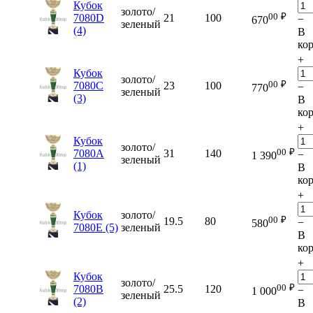
Кубок
золото/
00
₽
7080D
21
100
−
670
зеленый
(4)
В
ко
+
Кубок
золото/
00
₽
7080C
23
100
−
770
зеленый
(3)
В
ко
+
Кубок
золото/
00
₽
7080A
31
140
−
1 390
зеленый
(1)
В
ко
+
Кубок
золото/
00
₽
19.5
80
−
580
7080E (5)
зеленый
В
ко
+
Кубок
золото/
00
₽
7080B
25.5
120
−
1 000
зеленый
(2)
В