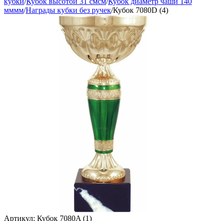
кубки
/
Кубок высотой 31 смсм
/
Кубок диаметр чаши 140
мммм
/
Награды кубки без ручек
/
Кубок 7080D (4)
Артикул:
Кубок 7080A (1)