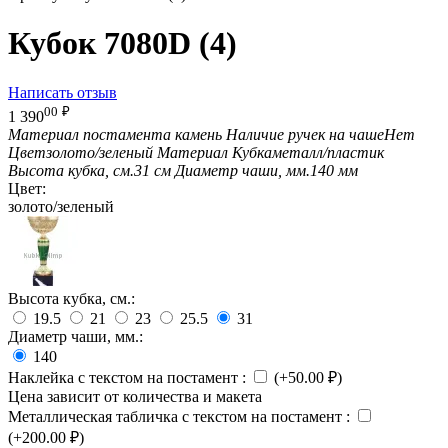
Кубок 7080D (4)
Написать отзыв
00
₽
1 390
Материал постамента
камень
Наличие ручек на чаше
Нет
Цвет
золото/зеленый
Материал Кубка
металл/пластик
Высота кубка, см.
31 см
Диаметр чаши, мм.
140 мм
Цвет:
золото/зеленый
Высота кубка, см.:
19.5
21
23
25.5
31
Диаметр чаши, мм.:
140
Наклейка с текстом на постамент
:
(+
50.00
₽
)
Цена зависит от количества и макета
Металлическая табличка с текстом на постамент
:
(+
200.00
₽
)