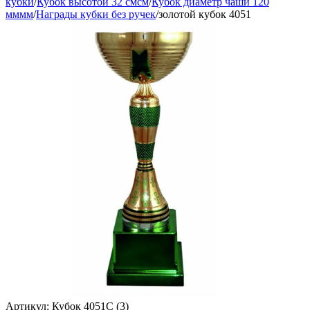
кубки
/
Кубок высотой 32 смсм
/
Кубок диаметр чаши 120
мммм
/
Награды кубки без ручек
/
золотой кубок 4051
Артикул:
Кубок 4051C (3)