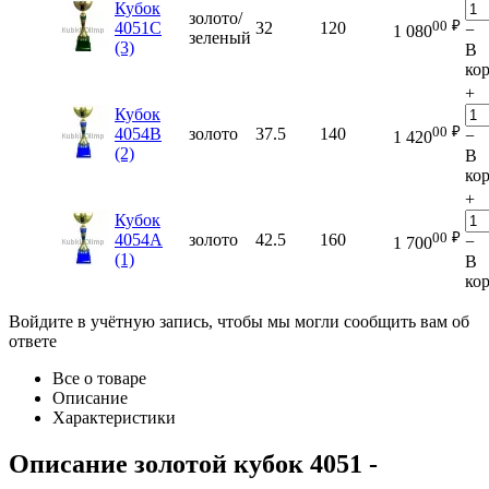
Кубок
золото/
00
₽
4051C
32
120
−
1 080
зеленый
(3)
В
ко
+
Кубок
00
₽
4054B
золото
37.5
140
−
1 420
(2)
В
ко
+
Кубок
00
₽
4054A
золото
42.5
160
−
1 700
(1)
В
ко
Войдите в учётную запись, чтобы мы могли сообщить вам об
ответе
Все о товаре
Описание
Характеристики
Описание
золотой кубок 4051
-