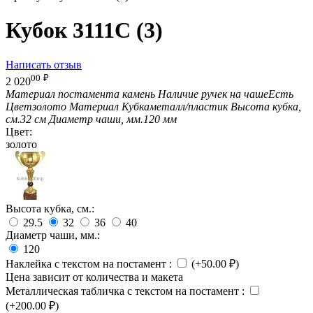
Кубок 3111C (3)
Написать отзыв
00
₽
2 020
Материал постамента
камень
Наличие ручек на чаше
Есть
Цвет
золото
Материал Кубка
металл/пластик
Высота кубка,
см.
32 см
Диаметр чаши, мм.
120 мм
Цвет:
золото
Высота кубка, см.:
29.5
32
36
40
Диаметр чаши, мм.:
120
Наклейка с текстом на постамент
:
(+
50.00
₽
)
Цена зависит от количества и макета
Металлическая табличка с текстом на постамент
:
(+
200.00
₽
)