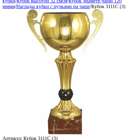
кубки
/
Кубок высотой 32 смсм
/
Кубок диаметр чаши 120
мммм
/
Награды кубки с ручками на чаше
/
Кубок 3111C (3)
Артикул:
Кубок 3111C (3)