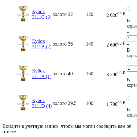
+
Кубок
00
₽
золото
32
120
−
2 020
3111C (3)
В
корз
+
Кубок
00
₽
золото
36
140
−
2 600
3111B (2)
В
корз
+
Кубок
00
₽
золото
40
160
−
3 290
3111A (1)
В
корз
+
Кубок
00
₽
золото
29.5
100
−
1 700
3111D (4)
В
корз
Войдите в учётную запись, чтобы мы могли сообщить вам об
ответе