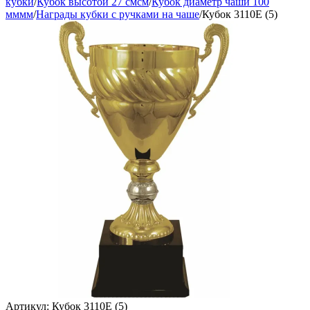
кубки
/
Кубок высотой 27 смсм
/
Кубок диаметр чаши 100
мммм
/
Награды кубки с ручками на чаше
/
Кубок 3110E (5)
Артикул:
Кубок 3110E (5)