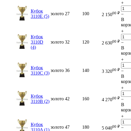
+
Кубок
00
₽
золото
27
100
−
2 150
3110E (5)
В
корз
+
Кубок
00
₽
3110D
золото
32
120
−
2 630
(4)
В
корз
+
Кубок
00
₽
золото
36
140
−
3 320
3110C (3)
В
корз
+
Кубок
00
₽
золото
42
160
−
4 270
3110B (2)
В
корз
+
Кубок
00
₽
золото
47
180
−
5 040
3110A (1)