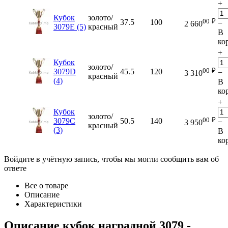
+
Кубок
золото/
00
₽
37.5
100
−
2 660
3079E (5)
красный
В
ко
+
Кубок
золото/
00
₽
3079D
45.5
120
−
3 310
красный
(4)
В
ко
+
Кубок
золото/
00
₽
3079C
50.5
140
−
3 950
красный
(3)
В
ко
Войдите в учётную запись, чтобы мы могли сообщить вам об
ответе
Все о товаре
Описание
Характеристики
Описание
кубок наградной 3079
-