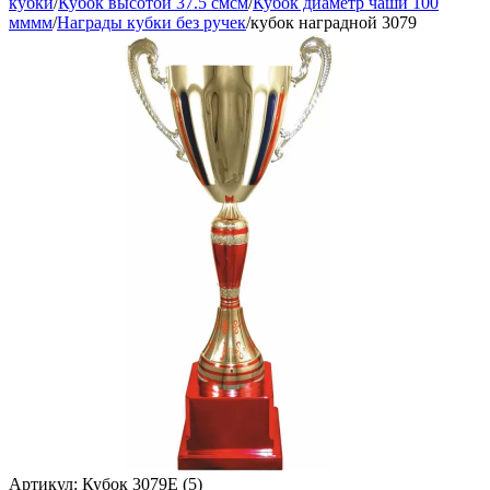
кубки
/
Кубок высотой 37.5 смсм
/
Кубок диаметр чаши 100
мммм
/
Награды кубки без ручек
/
кубок наградной 3079
Артикул:
Кубок 3079E (5)