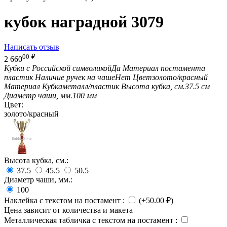
кубок наградной 3079
Написать отзыв
00
₽
2 660
Кубки с Российской символикой
Да
Материал постамента
пластик
Наличие ручек на чаше
Нет
Цвет
золото/красный
Материал Кубка
металл/пластик
Высота кубка, см.
37.5 см
Диаметр чаши, мм.
100 мм
Цвет:
золото/красный
Высота кубка, см.:
37.5
45.5
50.5
Диаметр чаши, мм.:
100
Наклейка с текстом на постамент
:
(+
50.00
₽
)
Цена зависит от количества и макета
Металлическая табличка с текстом на постамент
: