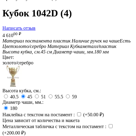
Кубок 1042D (4)
Написать отзыв
00
₽
4 610
Материал постамента
пластик
Наличие ручек на чаше
Есть
Цвет
золото/серебро
Материал Кубка
металл/пластик
Высота кубка, см.
45 см
Диаметр чаши, мм.
180 мм
Цвет:
золото/серебро
Высота кубка, см.:
40.5
45
51
55.5
59
Диаметр чаши, мм.:
180
Наклейка с текстом на постамент
:
(+
50.00
₽
)
Цена зависит от количества и макета
Металлическая табличка с текстом на постамент
:
(+
200.00
₽
)