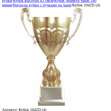
кубки
/
Кубок высотой 45 смсм
/
Кубок диаметр чаши 180
мммм
/
Награды кубки с ручками на чаше
/
Кубок 1042D (4)
Артикул:
Кубок 1042D (4)