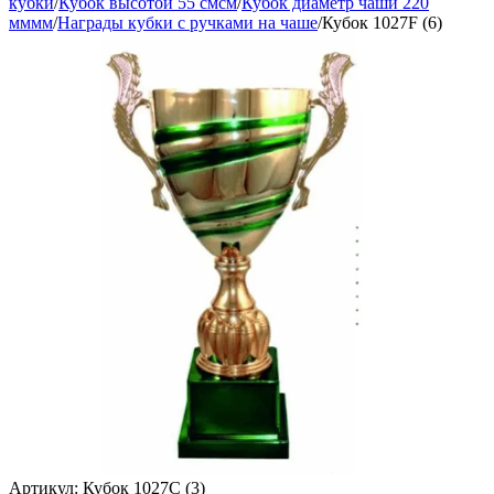
кубки
/
Кубок высотой 55 смсм
/
Кубок диаметр чаши 220
мммм
/
Награды кубки с ручками на чаше
/
Кубок 1027F (6)
Артикул:
Кубок 1027C (3)