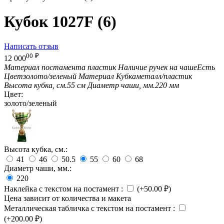
Кубок 1027F (6)
Написать отзыв
00
₽
12 000
Материал постамента
пластик
Наличие ручек на чаше
Есть
Цвет
золото/зеленый
Материал Кубка
металл/пластик
Высота кубка, см.
55 см
Диаметр чаши, мм.
220 мм
Цвет:
золото/зеленый
Высота кубка, см.:
41
46
50.5
55
60
68
Диаметр чаши, мм.:
220
Наклейка с текстом на постамент
:
(+
50.00
₽
)
Цена зависит от количества и макета
Металлическая табличка с текстом на постамент
:
(+
200.00
₽
)