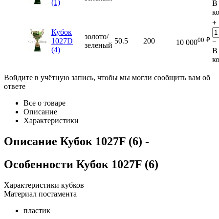
(1)
В
к
+
Кубок
золото/
00
₽
1027D
50.5
200
−
10 000
зеленый
(4)
В
к
Войдите в учётную запись, чтобы мы могли сообщить вам об
ответе
Все о товаре
Описание
Характеристики
Описание
Кубок 1027F (6)
-
Особенности
Кубок 1027F (6)
Характеристики кубков
Материал постамента
пластик