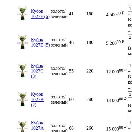
+
Кубок
золото/
00
₽
41
160
−
4 500
1027F (6)
зеленый
В
к
+
Кубок
золото/
00
₽
46
180
−
5 200
1027E (5)
зеленый
В
к
+
Кубок
золото/
00
₽
1027C
55
220
−
12 000
зеленый
(3)
В
к
+
Кубок
золото/
00
₽
1027B
60
240
−
13 000
зеленый
(2)
В
к
+
Кубок
золото/
00
₽
1027A
68
260
−
15 000
зеленый