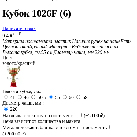
Кубок 1026F (6)
Написать отзыв
00
₽
9 490
Материал постамента
пластик
Наличие ручек на чаше
Есть
Цвет
золото/красный
Материал Кубка
металл/пластик
Высота кубка, см.
55 см
Диаметр чаши, мм.
220 мм
Цвет:
золото/красный
Высота кубка, см.:
41
46
50.5
55
60
68
Диаметр чаши, мм.:
220
Наклейка с текстом на постамент
:
(+
50.00
₽
)
Цена зависит от количества и макета
Металлическая табличка с текстом на постамент
:
(+
200.00
₽
)