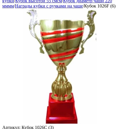
кубки
/
Кубок высотой 55 смсм
/
Кубок диаметр чаши 220
мммм
/
Награды кубки с ручками на чаше
/
Кубок 1026F (6)
Артикул:
Кубок 1026C (3)