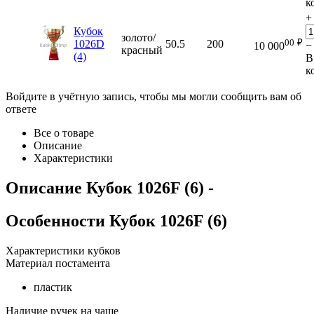
к
+
Кубок
золото/
00
₽
1026D
50.5
200
−
10 000
красный
(4)
В
к
Войдите в учётную запись, чтобы мы могли сообщить вам об
ответе
Все о товаре
Описание
Характеристики
Описание
Кубок 1026F (6)
-
Особенности
Кубок 1026F (6)
Характеристики кубков
Материал постамента
пластик
Наличие ручек на чаше