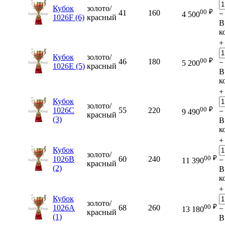
Кубок
золото/
00
₽
41
160
−
4 500
1026F (6)
красный
В
к
+
Кубок
золото/
00
₽
46
180
−
5 200
1026E (5)
красный
В
к
+
Кубок
золото/
00
₽
1026C
55
220
−
9 490
красный
(3)
В
к
+
Кубок
золото/
00
₽
1026B
60
240
−
11 390
красный
(2)
В
к
+
Кубок
золото/
00
₽
1026A
68
260
−
13 180
красный
(1)
В