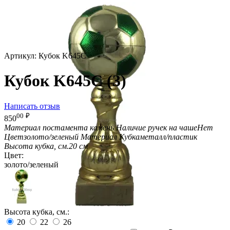
Артикул:
Кубок K645C
Кубок K645C (3)
Написать отзыв
00
₽
850
Материал постамента
камень
Наличие ручек на чаше
Нет
Цвет
золото/зеленый
Материал Кубка
металл/пластик
Высота кубка, см.
20 см
Цвет:
золото/зеленый
Высота кубка, см.:
20
22
26