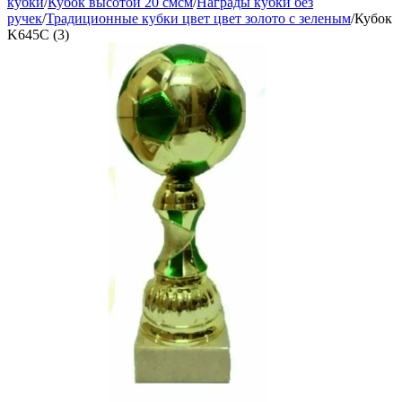
кубки
/
Кубок высотой 20 смсм
/
Награды кубки без
ручек
/
Традиционные кубки цвет цвет золото с зеленым
/
Кубок
K645C (3)