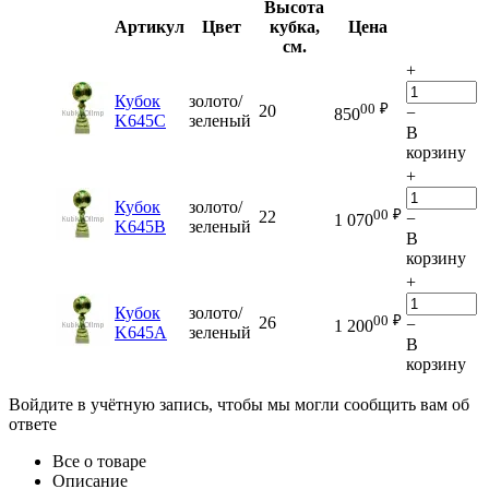
Высота
Артикул
Цвет
кубка,
Цена
см.
+
Кубок
золото/
00
₽
20
−
850
K645C
зеленый
В
корзину
+
Кубок
золото/
00
₽
22
−
1 070
K645B
зеленый
В
корзину
+
Кубок
золото/
00
₽
26
−
1 200
K645A
зеленый
В
корзину
Войдите в учётную запись, чтобы мы могли сообщить вам об
ответе
Все о товаре
Описание