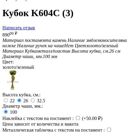
Кубок K604C (3)
Написать отзыв
00
₽
890
Материал постамента
камень
Наличие эмблемоносителя
на
ножке
Наличие ручек на чаше
Нет
Цвет
золото/зеленый
Материал Кубка
металл/пластик
Высота кубка, см.
26 см
Диаметр чаши, мм.
100 мм
Цвет:
золото/зеленый
Высота кубка, см.:
22
26
32.5
Диаметр чаши, мм.:
100
Наклейка с текстом на постамент
:
(+
50.00
₽
)
Цена зависит от количества и макета
Металлическая табличка с текстом на постамент
: