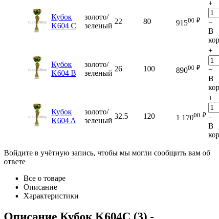
+
Кубок
золото/
00
₽
22
80
−
915
K604 C
зеленый
В
ко
+
Кубок
золото/
00
₽
26
100
−
890
K604 B
зеленый
В
ко
+
Кубок
золото/
00
₽
32.5
120
−
1 170
K604 A
зеленый
В
ко
Войдите в учётную запись, чтобы мы могли сообщить вам об
ответе
Все о товаре
Описание
Характеристики
Описание
Кубок K604C (3)
-