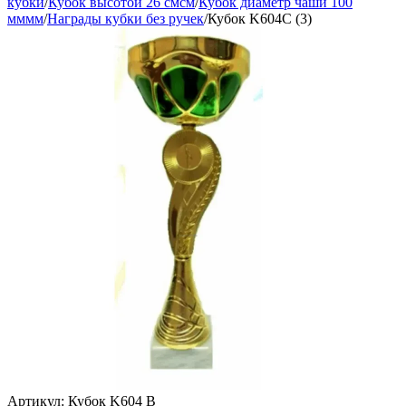
кубки
/
Кубок высотой 26 смсм
/
Кубок диаметр чаши 100
мммм
/
Награды кубки без ручек
/
Кубок K604C (3)
Артикул:
Кубок K604 B