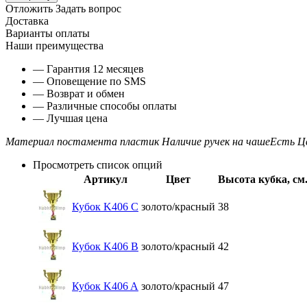
Отложить
Задать вопрос
Доставка
Варианты оплаты
Наши преимущества
— Гарантия 12 месяцев
— Оповещение по SMS
— Возврат и обмен
— Различные способы оплаты
— Лучшая цена
Материал постамента
пластик
Наличие ручек на чаше
Есть
Ц
Просмотреть список опций
Артикул
Цвет
Высота кубка, см
Кубок K406 C
золото/красный
38
Кубок K406 B
золото/красный
42
Кубок K406 A
золото/красный
47