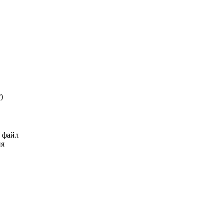
₽
)
ь файл
ия