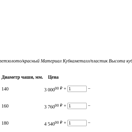
вет
золото/красный
Материал Кубка
металл/пластик
Высота куб
.
Диаметр чаши, мм.
Цена
00
₽
+
−
140
3 000
00
₽
+
−
160
3 760
00
₽
+
−
180
4 540