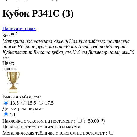
Кубок P341C (3)
Написать отзыв
00
₽
360
Материал постамента
камень
Наличие эмблемоносителя
на
ножке
Наличие ручек на чаше
Есть
Цвет
золото
Материал
Кубка
пластик
Высота кубка, см.
13.5 см
Диаметр чаши, мм.
50
мм
Цвет:
золото
Высота кубка, см.:
13.5
15.5
17.5
Диаметр чаши, мм.:
50
Наклейка с текстом на постамент
:
(+
50.00
₽
)
Цена зависит от количества и макета
Металлическая табличка с текстом на постамент
: