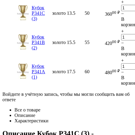
+
Кубок
00
₽
P341C
золото
13.5
50
−
360
(3)
В
корзи
+
Кубок
00
₽
P341B
золото
15.5
55
−
420
(2)
В
корзи
+
Кубок
00
₽
P341A
золото
17.5
60
−
480
(1)
В
корзи
Войдите в учётную запись, чтобы мы могли сообщить вам об
ответе
Все о товаре
Описание
Характеристики
Описание
Кубок P341C (3)
-