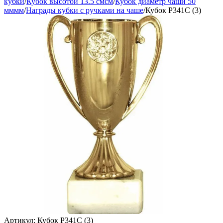
кубки
/
Кубок высотой 13.5 смсм
/
Кубок диаметр чаши 50
мммм
/
Награды кубки с ручками на чаше
/
Кубок P341C (3)
Артикул:
Кубок P341C (3)