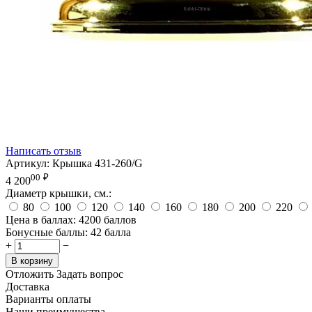
Написать отзыв
Артикул:
Крышка 431-260/G
00
₽
4 200
Диаметр крышки, см.:
80
100
120
140
160
180
200
220
Цена в баллах:
4200 баллов
Бонусные баллы:
42 балла
+
−
В корзину
Отложить
Задать вопрос
Доставка
Варианты оплаты
Наши преимущества