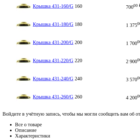
00
Крышка 431-160/G
160
700
0
Крышка 431-180/G
180
1 375
0
Крышка 431-200/G
200
1 700
0
Крышка 431-220/G
220
2 900
0
Крышка 431-240/G
240
3 570
0
Крышка 431-260/G
260
4 200
Войдите в учётную запись, чтобы мы могли сообщить вам об о
Все о товаре
Описание
Характеристики