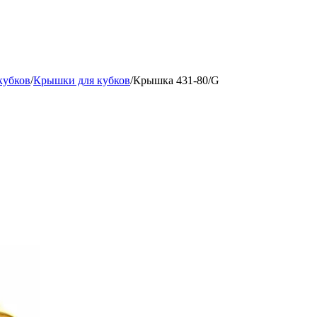
кубков
/
Крышки для кубков
/
Крышка 431-80/G