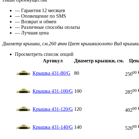
— Гарантия 12 месяцев
— Оповещение по SMS
— Возврат и обмен
— Различные способы оплаты
— Лучшая цена
Диаметр крышки, см.
260 ⌀мм
Цвет крышки
золото
Вид крышк
Просмотреть список опций
Артикул
Диаметр крышки, см.
Цен
00
Крышка 431-80/G
80
250
00
Крышка 431-100/G
100
285
00
Крышка 431-120/G
120
402
00
Крышка 431-140/G
140
526