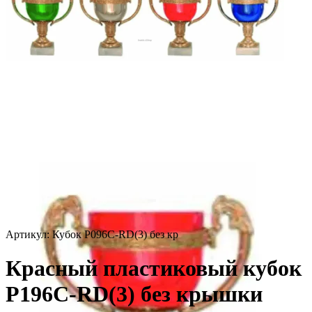
Артикул:
Кубок P096C-RD(3) без кр
Красный пластиковый кубок
P196C-RD(3) без крышки