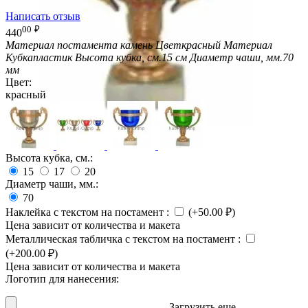
Написать отзыв
00
₽
440
Материал постамента
камень
Цвет
красный
Материал
Кубка
пластик
Высота кубка, см.
15 см
Диаметр чаши, мм.
70
мм
Цвет:
красный
Высота кубка, см.:
15
17
20
Диаметр чаши, мм.:
70
Наклейка с текстом на постамент
:
(+
50.00
₽
)
Цена зависит от количества и макета
Металлическая табличка с текстом на постамент
:
(+
200.00
₽
)
Цена зависит от количества и макета
Логотип для нанесения:
Загрузить еще