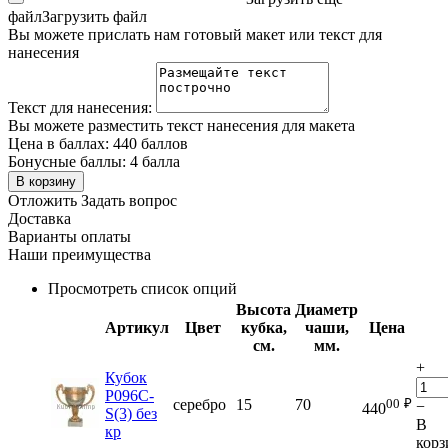
файл
Загрузить файл
Вы можете прислать нам готовый макет или текст для
нанесения
Текст для нанесения:
Вы можете разместить текст нанесения для макета
Цена в баллах:
440 баллов
Бонусные баллы:
4 балла
В корзину
Отложить
Задать вопрос
Доставка
Варианты оплаты
Наши преимущества
Просмотреть список опций
Высота
Диаметр
Артикул
Цвет
кубка,
чаши,
Цена
см.
мм.
+
Кубок
P096C-
00
₽
серебро
15
70
−
440
S(3) без
В
кр
корз