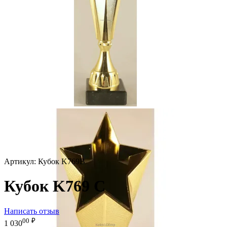
Артикул:
Кубок K769B
Кубок K769 C
Написать отзыв
00
₽
1 030