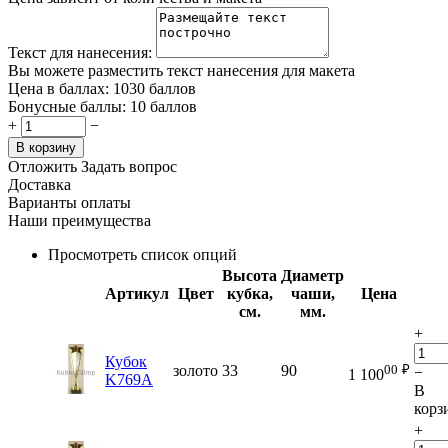
Текст для нанесения:
Вы можете разместить текст нанесения для макета
Цена в баллах:
1030 баллов
Бонусные баллы:
10 баллов
+
−
В корзину
Отложить
Задать вопрос
Доставка
Варианты оплаты
Наши преимущества
Просмотреть список опций
Высота
Диаметр
Артикул
Цвет
кубка,
чаши,
Цена
см.
мм.
+
Кубок
00
₽
золото
33
90
−
1 100
K769A
В
корз
+