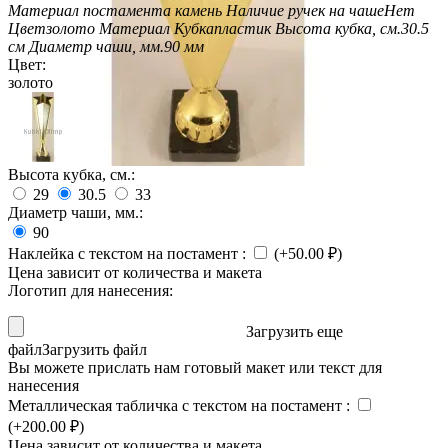
Материал постамента
камень
Наличие ручек на чаше
Нет
Цвет
золото
Материал Кубка
пластик
Высота кубка, см.
30.5
см
Диаметр чаши, мм.
90 мм
Цвет:
золото
Высота кубка, см.:
29
30.5
33
Диаметр чаши, мм.:
90
Наклейка с текстом на постамент
:
(+
50.00
₽
)
Цена зависит от количества и макета
Логотип для нанесения:
Загрузить еще
файл
Загрузить файл
Вы можете прислать нам готовый макет или текст для
нанесения
Металлическая табличка с текстом на постамент
:
(+
200.00
₽
)
Цена зависит от количества и макета