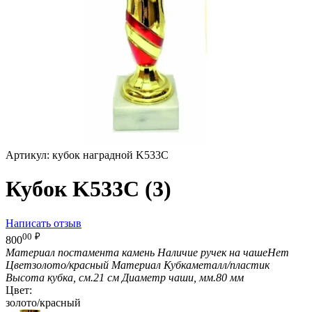
Артикул:
кубок наградной K533C
Кубок K533C (3)
Написать отзыв
00
₽
800
Материал постамента
камень
Наличие ручек на чаше
Нет
Цвет
золото/красный
Материал Кубка
металл/пластик
Высота кубка, см.
21 см
Диаметр чаши, мм.
80 мм
Цвет:
золото/красный