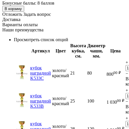
Бонусные баллы:
8 баллов
В корзину
Отложить
Задать вопрос
Доставка
Варианты оплаты
Наши преимущества
Просмотреть список опций
Высота
Диаметр
Артикул
Цвет
кубка,
чаши,
Цена
см.
мм.
+
кубок
золото/
00
₽
наградной
21
80
−
800
красный
K533C
В
к
+
кубок
золото/
00
₽
наградной
25
100
−
1 030
красный
K533B
В
к
+
кубок
золото/
00
₽
наградной
28
120