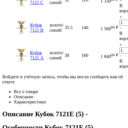
−
1 330
7121 C
синий
В
кор
+
Кубок
золото/
00
₽
35.5
140
−
1 560
7121 B
синий
В
кор
+
Кубок
золото/
00
₽
38
160
−
1 840
7121 A
синий
В
кор
Войдите в учётную запись, чтобы мы могли сообщить вам об
ответе
Все о товаре
Описание
Характеристики
Описание
Кубок 7121E (5)
-
Особенности
Кубок 7121E (5)