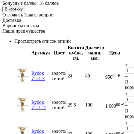
Бонусные баллы:
16 баллов
В корзину
Отложить
Задать вопрос
Доставка
Варианты оплаты
Наши преимущества
Просмотреть список опций
Высота
Диаметр
Артикул
Цвет
кубка,
чаши,
Цена
см.
мм.
+
Кубок
золото/
00
₽
24
80
−
950
7121 E
синий
В
кор
+
Кубок
золото/
00
₽
29.5
100
−
1 000
7121 D
синий
В
кор
+
Кубок
золото/
00
₽
32
120