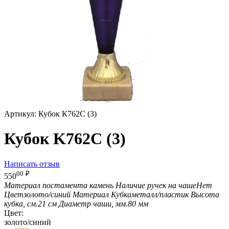
Артикул:
Кубок К762C (3)
Кубок K762C (3)
Написать отзыв
00
₽
550
Материал постамента
камень
Наличие ручек на чаше
Нет
Цвет
золото/синий
Материал Кубка
металл/пластик
Высота
кубка, см.
21 см
Диаметр чаши, мм.
80 мм
Цвет:
золото/синий