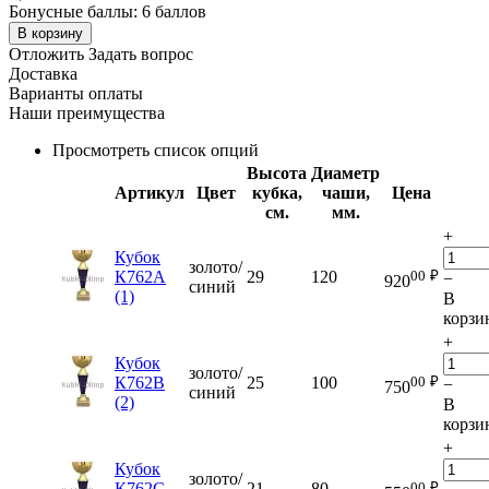
Бонусные баллы:
6 баллов
В корзину
Отложить
Задать вопрос
Доставка
Варианты оплаты
Наши преимущества
Просмотреть список опций
Высота
Диаметр
Артикул
Цвет
кубка,
чаши,
Цена
см.
мм.
+
Кубок
золото/
00
₽
К762A
29
120
−
920
синий
(1)
В
корзи
+
Кубок
золото/
00
₽
К762B
25
100
−
750
синий
(2)
В
корзи
+
Кубок
золото/
00
₽
К762C
21
80