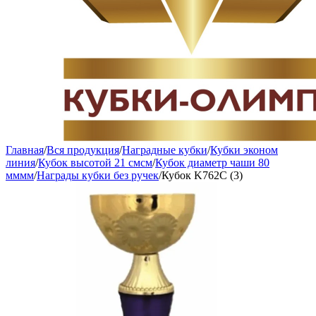
Главная
/
Вся продукция
/
Наградные кубки
/
Кубки эконом
линия
/
Кубок высотой 21 смсм
/
Кубок диаметр чаши 80
мммм
/
Награды кубки без ручек
/
Кубок K762C (3)