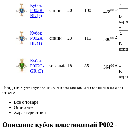
Кубок
00
₽
P002B-
синий
20
100
−
428
BL (2)
В
корз
+
Кубок
00
₽
P002A-
синий
23
115
−
506
BL (1)
В
корз
+
Кубок
00
₽
P002C-
зеленый
18
85
−
364
GR (3)
В
корз
Войдите в учётную запись, чтобы мы могли сообщить вам об
ответе
Все о товаре
Описание
Характеристики
Описание
кубок пластиковый P002
-