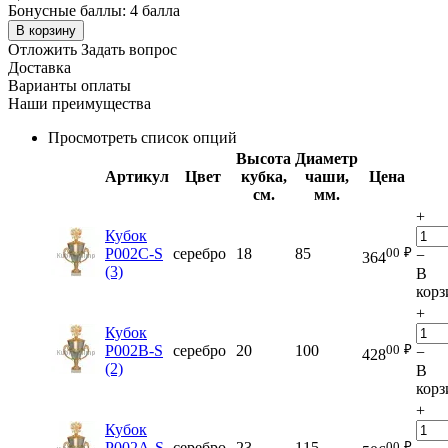
Бонусные баллы:
4 балла
В корзину
Отложить
Задать вопрос
Доставка
Варианты оплаты
Наши преимущества
Просмотреть список опций
Высота
Диаметр
Артикул
Цвет
кубка,
чаши,
Цена
см.
мм.
+
Кубок
00
₽
P002C-S
серебро
18
85
−
364
(3)
В
корз
+
Кубок
00
₽
P002B-S
серебро
20
100
−
428
(2)
В
корз
+
Кубок
00
₽
P002A-S
серебро
23
115