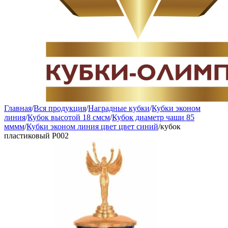
Главная
/
Вся продукция
/
Наградные кубки
/
Кубки эконом
линия
/
Кубок высотой 18 смсм
/
Кубок диаметр чаши 85
мммм
/
Кубки эконом линия цвет цвет синий
/
кубок
пластиковый P002