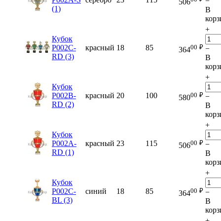
−
506
(1)
В
корз
+
Кубок
00
₽
P002C-
красный
18
85
−
364
RD (3)
В
корз
+
Кубок
00
₽
P002B-
красный
20
100
−
580
RD (2)
В
корз
+
Кубок
00
₽
P002A-
красный
23
115
−
506
RD (1)
В
корз
+
Кубок
00
₽
P002C-
синий
18
85
−
364
BL (3)
В
корз
+