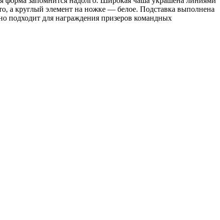
ная форма запомнится надолго. Широкая чаша украшена линиями
о, а круглый элемент на ножке — белое. Подставка выполнена
лично подходит для награждения призеров командных