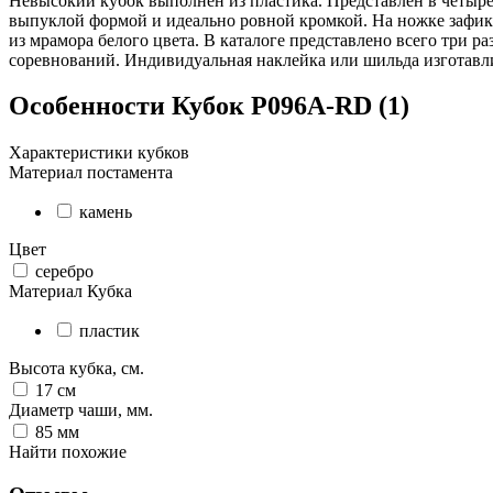
Невысокий кубок выполнен из пластика. Представлен в четырё
выпуклой формой и идеально ровной кромкой. На ножке зафикс
из мрамора белого цвета. В каталоге представлено всего три р
соревнований. Индивидуальная наклейка или шильда изготавли
Особенности
Кубок P096A-RD (1)
Характеристики кубков
Материал постамента
камень
Цвет
серебро
Материал Кубка
пластик
Высота кубка, см.
17
см
Диаметр чаши, мм.
85
мм
Найти похожие