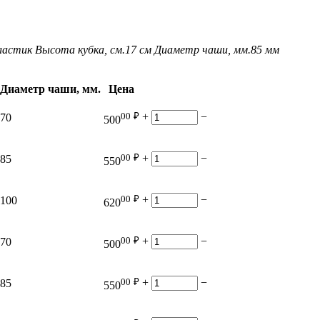
ластик
Высота кубка, см.
17 см
Диаметр чаши, мм.
85 мм
Диаметр чаши, мм.
Цена
00
₽
+
−
70
500
00
₽
+
−
85
550
00
₽
+
−
100
620
00
₽
+
−
70
500
00
₽
+
−
85
550