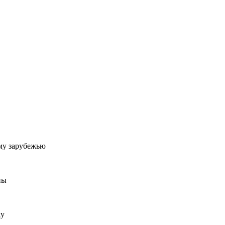
му зарубежью
ны
ку