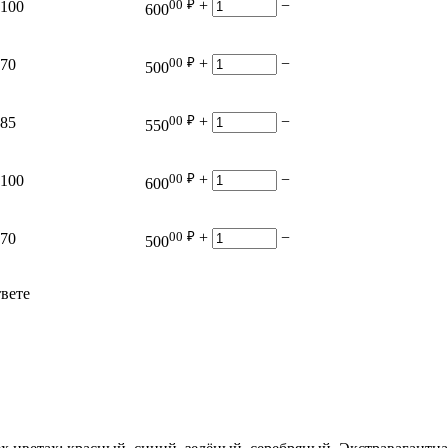
00
₽
+
−
100
600
00
₽
+
−
70
500
00
₽
+
−
85
550
00
₽
+
−
100
600
00
₽
+
−
70
500
твете