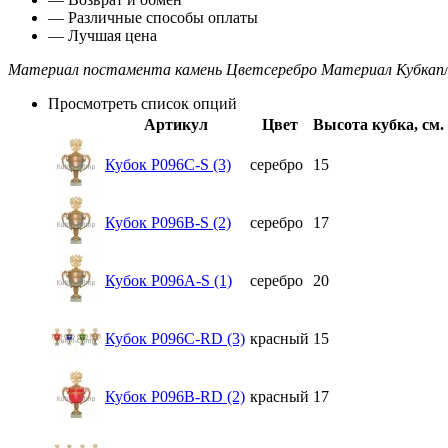
— Различные способы оплаты
— Лучшая цена
Материал постамента
камень
Цвет
серебро
Материал Кубка
п
Просмотреть список опций
Артикул
Цвет
Высота кубка, см.
Кубок P096C-S (3)
серебро
15
Кубок P096B-S (2)
серебро
17
Кубок P096A-S (1)
серебро
20
Кубок P096C-RD (3)
красный
15
Кубок P096B-RD (2)
красный
17