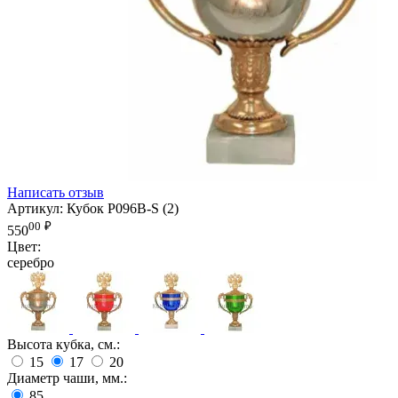
Написать отзыв
Артикул:
Кубок P096B-S (2)
00
₽
550
Цвет:
серебро
Высота кубка, см.:
15
17
20
Диаметр чаши, мм.:
85