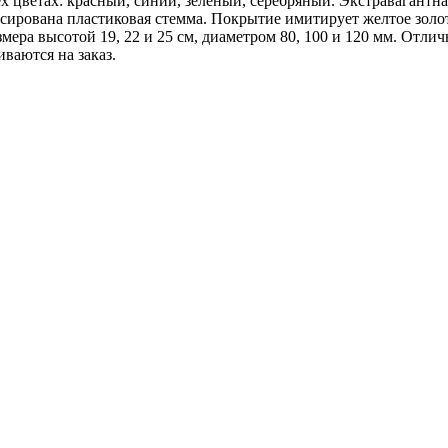
х цветах: красный, синий, зелёный, серебряный. Экстравагант
ирована пластиковая стемма. Покрытие имитирует желтое золот
азмера высотой 19, 22 и 25 см, диаметром 80, 100 и 120 мм. От
ваются на заказ.