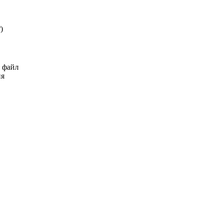
₽
)
ь файл
ия