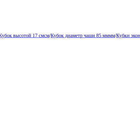
Кубок высотой 17 смсм
/
Кубок диаметр чаши 85 мммм
/
Кубки экон