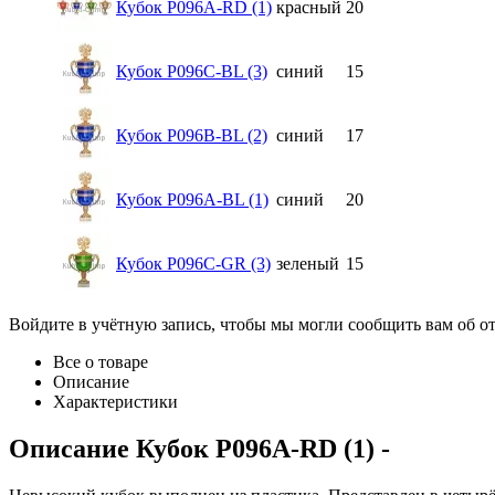
Кубок P096A-RD (1)
красный
20
Кубок P096C-BL (3)
синий
15
Кубок P096B-BL (2)
синий
17
Кубок P096A-BL (1)
синий
20
Кубок P096C-GR (3)
зеленый
15
Войдите в учётную запись, чтобы мы могли сообщить вам об о
Все о товаре
Описание
Характеристики
Описание
Кубок P096A-RD (1)
-