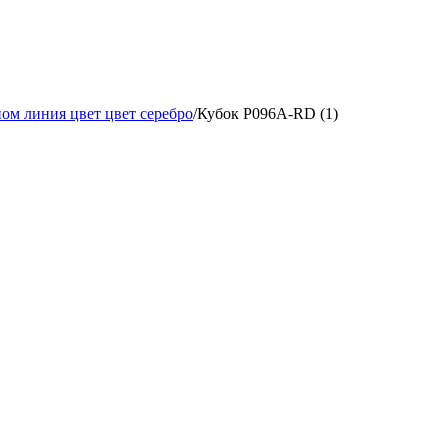
ом линия цвет цвет серебро
/
Кубок P096A-RD (1)