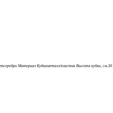
ет
серебро
Материал Кубка
металл/пластик
Высота кубка, см.
30