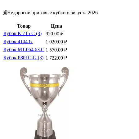
💰Недорогие призовые кубки в августа 2026
Товар
Цена
Кубок K 715 C (3)
920.00
₽
Кубок 4104 G
1 020.00
₽
Кубок MT.064.63.C
1 570.00
₽
Кубок P801C-G (3)
1 722.00
₽