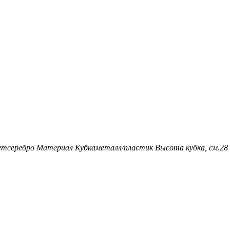
ет
серебро
Материал Кубка
металл/пластик
Высота кубка, см.
28