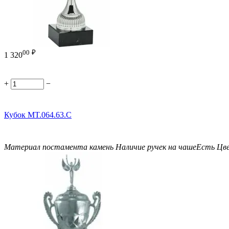
00
₽
1 320
+
−
Кубок MT.064.63.C
Материал постамента
камень
Наличие ручек на чаше
Есть
Цв