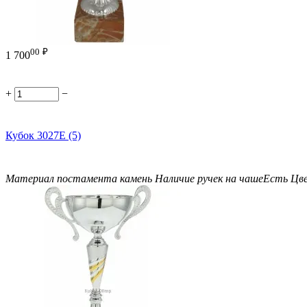
00
₽
1 700
+
−
Кубок 3027E (5)
Материал постамента
камень
Наличие ручек на чаше
Есть
Цв