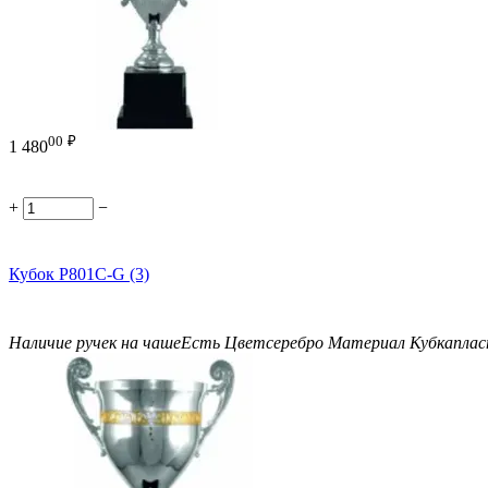
00
₽
1 480
+
−
Кубок P801C-G (3)
Наличие ручек на чаше
Есть
Цвет
серебро
Материал Кубка
пла