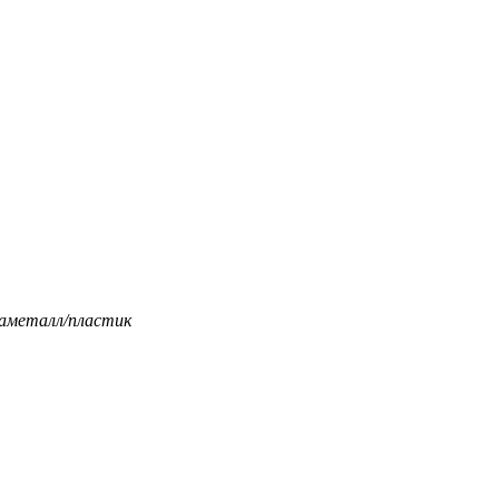
а
металл/пластик