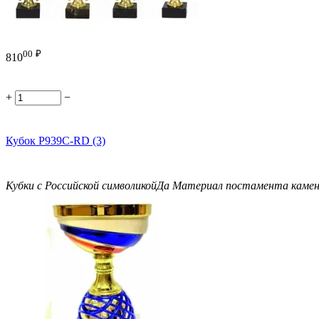
00
₽
810
+
−
Кубок P939C-RD (3)
Кубки с Российской символикой
Да
Материал постамента
каме