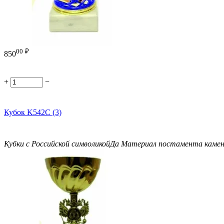
00
₽
850
+
−
Кубок K542C (3)
Кубки с Российской символикой
Да
Материал постамента
каме