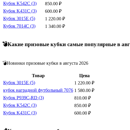
Кубок K542C (3)
850.00
₽
Кубок K431C (3)
600.00
₽
Кубок 3015E (5)
1 220.00
₽
Кубок 7014C (3)
1 340.00
₽
💣Какие призовые кубки самые популярные в авг
💣Новинки призовые кубки в августа 2026
Товар
Цена
Кубок 3015E (5)
1 220.00
₽
кубок наградной футбольный 7076
1 580.00
₽
Кубок P939C-RD (3)
810.00
₽
Кубок K542C (3)
850.00
₽
Кубок K431C (3)
600.00
₽