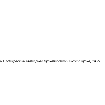
нь
Цвет
красный
Материал Кубка
пластик
Высота кубка, см.
21.5