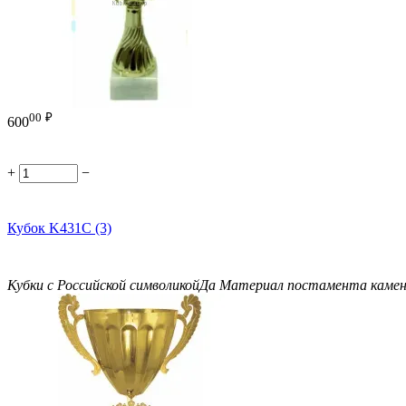
00
₽
600
+
−
Кубок K431C (3)
Кубки с Российской символикой
Да
Материал постамента
каме