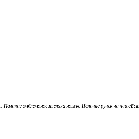
нь
Наличие эмблемоносителя
на ножке
Наличие ручек на чаше
Ес