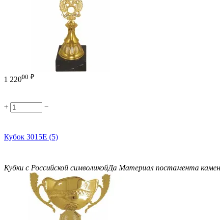
00
₽
1 220
+
−
Кубок 3015E (5)
Кубки с Российской символикой
Да
Материал постамента
каме