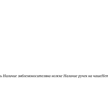
нь
Наличие эмблемоносителя
на ножке
Наличие ручек на чаше
Не