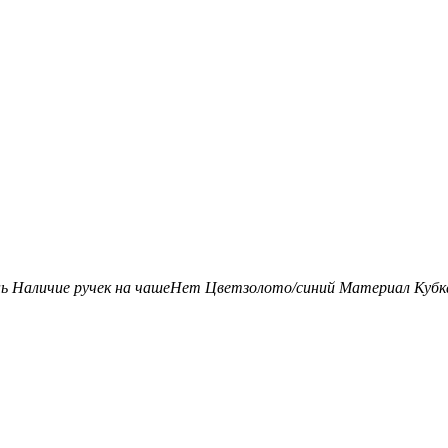
нь
Наличие ручек на чаше
Нет
Цвет
золото/синий
Материал Кубк