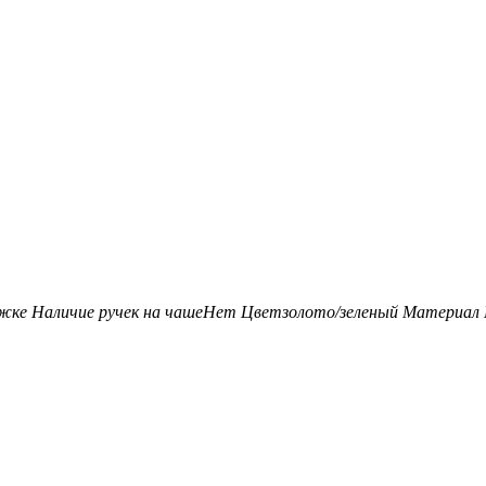
ожке
Наличие ручек на чаше
Нет
Цвет
золото/зеленый
Материал 