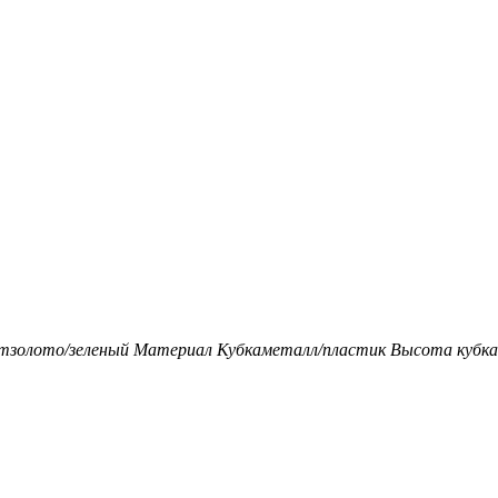
т
золото/зеленый
Материал Кубка
металл/пластик
Высота кубка,