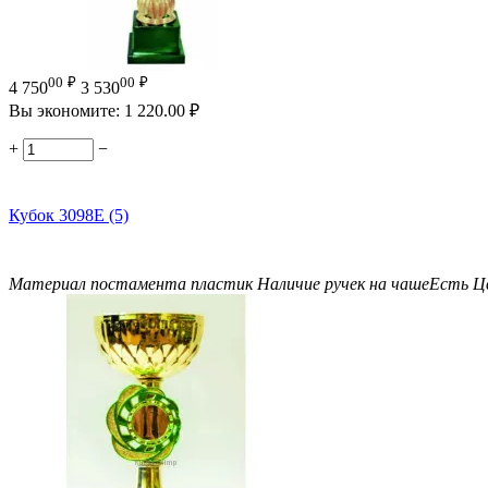
00
₽
00
₽
4 750
3 530
Вы экономите:
1 220.00
₽
+
−
Кубок 3098E (5)
Материал постамента
пластик
Наличие ручек на чаше
Есть
Ц