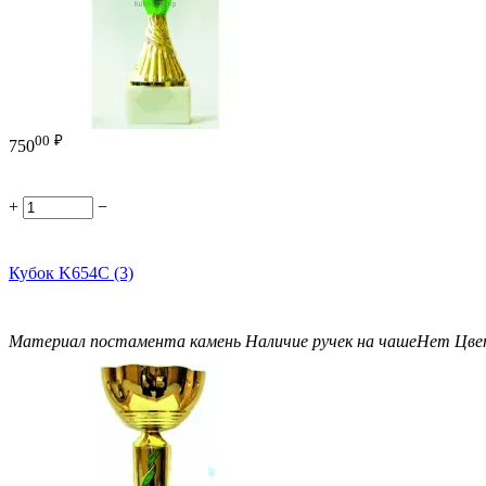
00
₽
750
+
−
Кубок K654C (3)
Материал постамента
камень
Наличие ручек на чаше
Нет
Цве