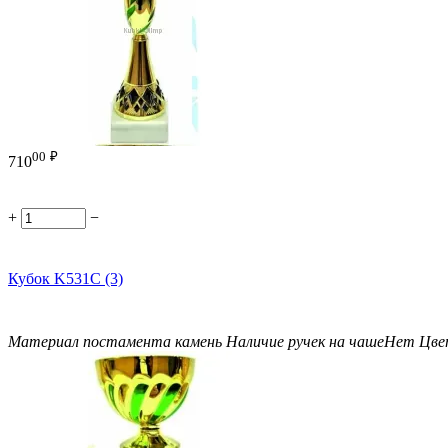
00
₽
710
+
−
Кубок K531C (3)
Материал постамента
камень
Наличие ручек на чаше
Нет
Цве