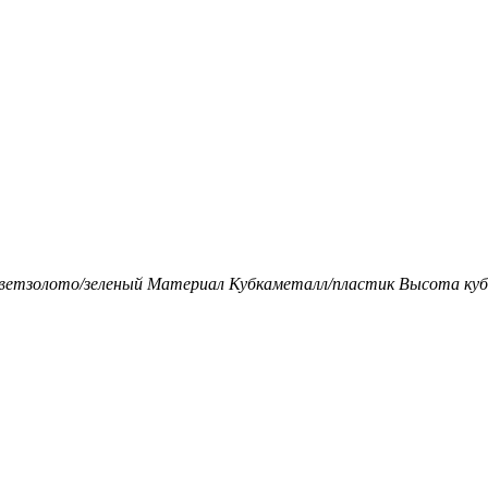
вет
золото/зеленый
Материал Кубка
металл/пластик
Высота кубк