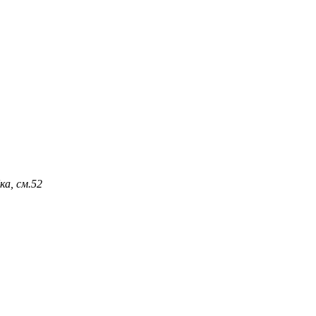
а, см.
52