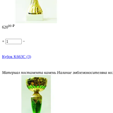
00
₽
620
+
−
Кубок K663C (3)
Материал постамента
камень
Наличие эмблемоносителя
на н