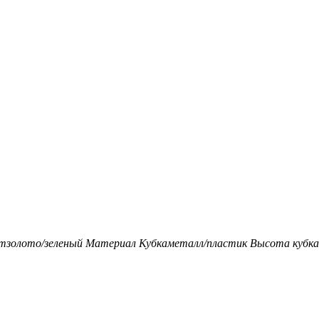
т
золото/зеленый
Материал Кубка
металл/пластик
Высота кубка,