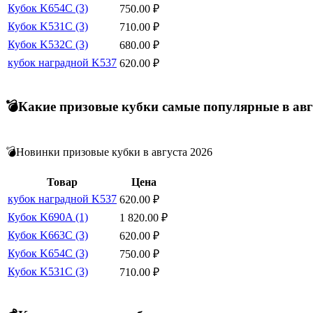
Кубок K654C (3)
750.00
₽
Кубок K531C (3)
710.00
₽
Кубок K532C (3)
680.00
₽
кубок наградной K537
620.00
₽
💣Какие призовые кубки самые популярные в авг
💣Новинки призовые кубки в августа 2026
Товар
Цена
кубок наградной K537
620.00
₽
Кубок K690A (1)
1 820.00
₽
Кубок K663C (3)
620.00
₽
Кубок K654C (3)
750.00
₽
Кубок K531C (3)
710.00
₽