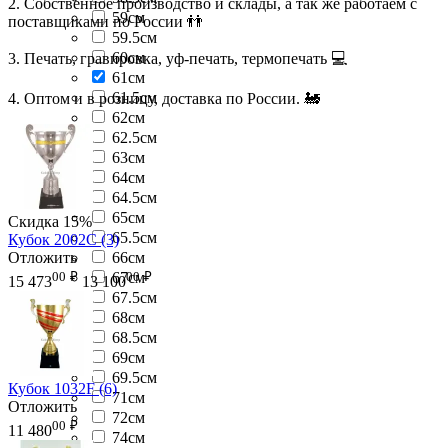
2. Собственное производство и склады, а так же работаем с
59см
поставщиками по России 👬
59.5см
60см
3. Печать, гравировка, уф-печать, термопечать 💻
61см
61.5см
4. Оптом и в розницу, доставка по России. 🚂
62см
62.5см
63см
64см
64.5см
65см
Скидка
15%
65.5см
Кубок 2002C (3)
Отложить
66см
00
₽
67см
00
₽
15 473
13 100
67.5см
68см
68.5см
69см
69.5см
Кубок 1032F (6)
71см
Отложить
72см
00
₽
11 480
74см