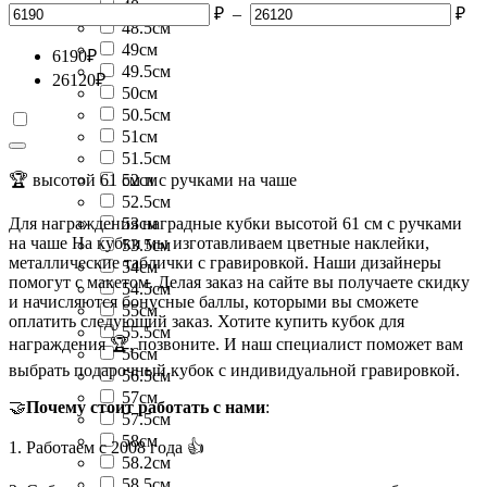
48см
₽
–
₽
48.5см
49см
6190
₽
49.5см
26120
₽
50см
50.5см
51см
51.5см
🏆 высотой 61 см и с ручками на чаше
52см
52.5см
Для награждения наградные кубки высотой 61 см с ручками
53см
на чаше На кубки мы изготавливаем цветные наклейки,
53.5см
металлические таблички с гравировкой. Наши дизайнеры
54см
помогут с макетом. Делая заказ на сайте вы получаете скидку
54.5см
и начисляются бонусные баллы, которыми вы сможете
55см
оплатить следующий заказ. Хотите купить кубок для
55.5см
награждения 🏆, позвоните. И наш специалист поможет вам
56см
выбрать подарочный кубок с индивидуальной гравировкой.
56.5см
57см
🤝
Почему стоит работать с нами
:
57.5см
58см
1. Работаем с 2008 года 👍
58.2см
58.5см