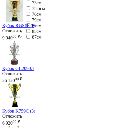
73см
75.5см
76см
79см
80см
Кубок RUS1F (6)
Отложить
85см
00
₽
87см
9 940
Кубок GL2090.1
Отложить
00
₽
26 120
Кубок K759C (3)
Отложить
00
₽
6 920