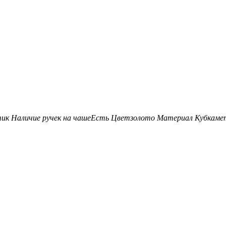
тик
Наличие ручек на чаше
Есть
Цвет
золото
Материал Кубка
ме