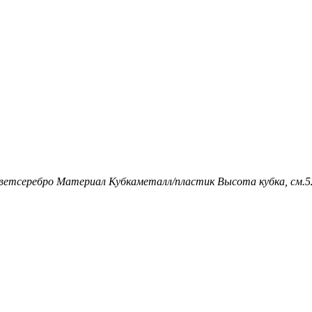
вет
серебро
Материал Кубка
металл/пластик
Высота кубка, см.
5