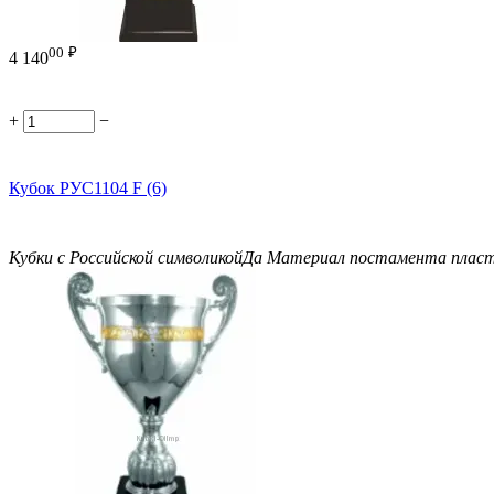
00
₽
4 140
+
−
Кубок РУС1104 F (6)
Кубки с Российской символикой
Да
Материал постамента
плас