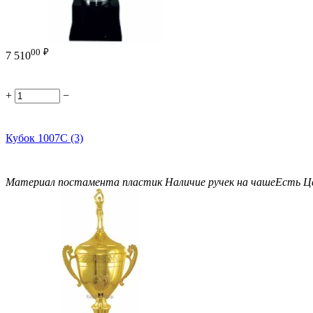
00
₽
7 510
+
−
Кубок 1007C (3)
Материал постамента
пластик
Наличие ручек на чаше
Есть
Ц