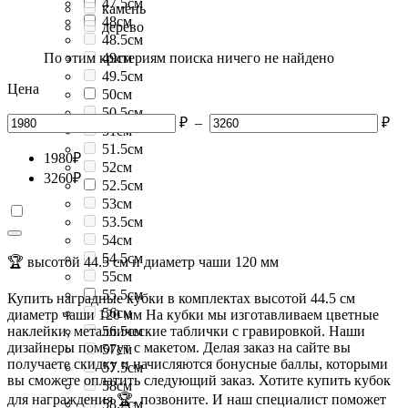
47.5см
камень
48см
дерево
48.5см
По этим критериям поиска ничего не найдено
49см
49.5см
Цена
50см
50.5см
₽
–
₽
51см
51.5см
1980
₽
52см
3260
₽
52.5см
53см
53.5см
54см
54.5см
🏆 высотой 44.5 см и диаметр чаши 120 мм
55см
55.5см
Купить наградные кубки в комплектах высотой 44.5 см
56см
диаметр чаши 120 мм На кубки мы изготавливаем цветные
наклейки, металлические таблички с гравировкой. Наши
56.5см
дизайнеры помогут с макетом. Делая заказ на сайте вы
57см
получаете скидку и начисляются бонусные баллы, которыми
57.5см
вы сможете оплатить следующий заказ. Хотите купить кубок
58см
для награждения 🏆, позвоните. И наш специалист поможет
58.2см