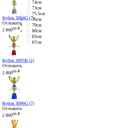
74см
73см
75.5см
Кубок 3094G (7)
76см
Отложить
79см
00
₽
2 800
80см
85см
87см
Кубок 3095B (2)
Отложить
00
₽
2 800
Кубок 3096G (7)
Отложить
00
₽
2 800