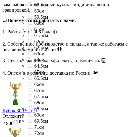
вам выбрать подарочный кубок с индивидуальной
58.5см
гравировкой.
59см
59.5см
🤝
Почему стоит работать с нами
:
60см
61см
1. Работаем с 2008 года 👍
61.5см
62см
2. Собственное производство и склады, а так же работаем с
62.5см
поставщиками по России 👬
63см
64см
3. Печать, гравировка, уф-печать, термопечать 💻
64.5см
65см
4. Оптом и в розницу, доставка по России. 🚂
65.5см
66см
67см
67.5см
68см
68.5см
Кубок 3093G (7)
69см
Отложить
69.5см
00
₽
2 800
71см
72см