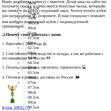
Наши дизайнеры помогут с макетом. Делая заказ на сайте вы
58см
получаете скидку и начисляются бонусные баллы, которыми
58.2см
вы сможете оплатить следующий заказ. Хотите купить кубок
58.5см
для награждения 🏆, позвоните. И наш специалист поможет
59см
вам выбрать подарочный кубок с индивидуальной
59.5см
гравировкой.
60см
61см
🤝
Почему стоит работать с нами
:
61.5см
62см
1. Работаем с 2008 года 👍
62.5см
63см
2. Собственное производство и склады, а так же работаем с
64см
поставщиками по России 👬
64.5см
3. Печать, гравировка, уф-печать, термопечать 💻
65см
65.5см
4. Оптом и в розницу, доставка по России. 🚂
66см
67см
67.5см
68см
68.5см
69см
69.5см
Кубок 3093G (7)