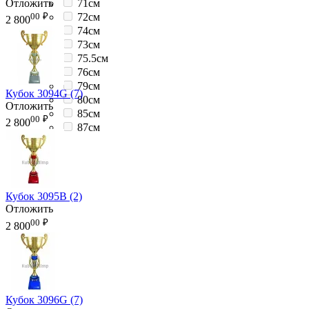
Отложить
71см
00
₽
72см
2 800
74см
73см
75.5см
76см
79см
Кубок 3094G (7)
80см
Отложить
85см
00
₽
2 800
87см
Кубок 3095B (2)
Отложить
00
₽
2 800
Кубок 3096G (7)