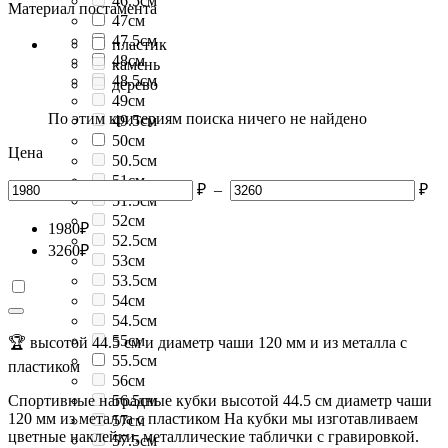
46.5см
Материал постамента
47см
47.5см
пластик
48см
камень
48.5см
дерево
49см
По этим критериям поиска ничего не найдено
49.5см
50см
Цена
50.5см
51см
₽
–
₽
51.5см
52см
1980
₽
52.5см
3260
₽
53см
53.5см
54см
54.5см
55см
🏆 высотой 44.5 см и диаметр чаши 120 мм и из металла с
55.5см
пластиком
56см
Спортивные наградные кубки высотой 44.5 см диаметр чаши
56.5см
120 мм из металла с пластиком На кубки мы изготавливаем
57см
цветные наклейки, металлические таблички с гравировкой.
57.5см