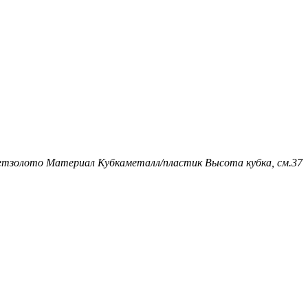
ет
золото
Материал Кубка
металл/пластик
Высота кубка, см.
37