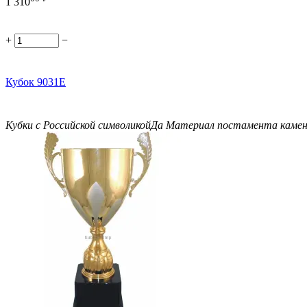
1 310
+
−
Кубок 9031E
Кубки с Российской символикой
Да
Материал постамента
каме