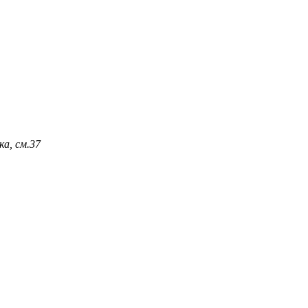
а, см.
37