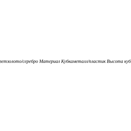
вет
золото/серебро
Материал Кубка
металл/пластик
Высота кубк