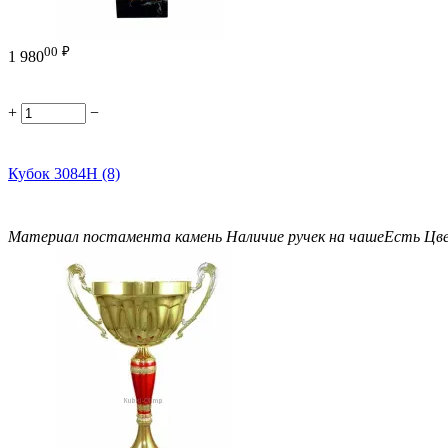
00
₽
1 980
+
−
Кубок 3084H (8)
Материал постамента
камень
Наличие ручек на чаше
Есть
Цв