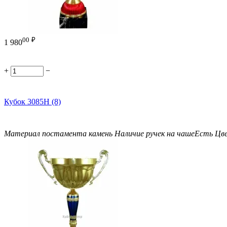
00
₽
1 980
+
−
Кубок 3085H (8)
Материал постамента
камень
Наличие ручек на чаше
Есть
Цв