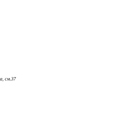
, см.
37