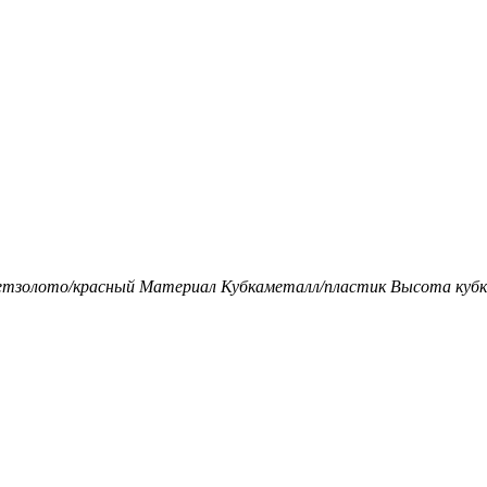
ет
золото/красный
Материал Кубка
металл/пластик
Высота кубка