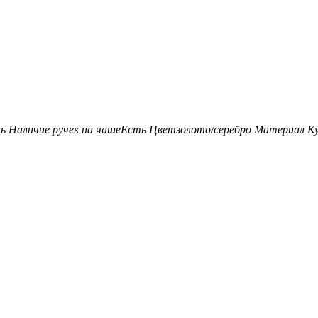
нь
Наличие ручек на чаше
Есть
Цвет
золото/серебро
Материал К