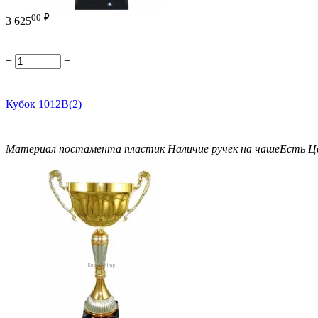
00
₽
3 625
+
−
Кубок 1012B(2)
Материал постамента
пластик
Наличие ручек на чаше
Есть
Ц