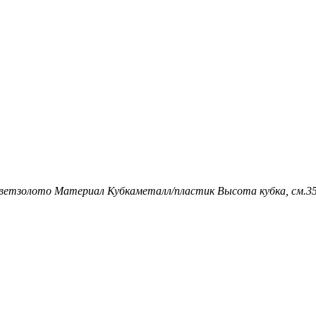
вет
золото
Материал Кубка
металл/пластик
Высота кубка, см.
3