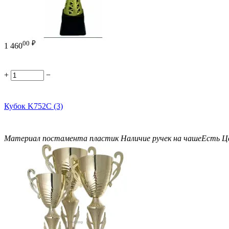
00
₽
1 460
+
−
Кубок K752C (3)
Материал постамента
пластик
Наличие ручек на чаше
Есть
Ц