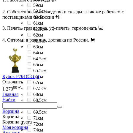
59см
59.5см
2. Собственное производство и склады, а так же работаем с
поставщиками по России 👬
60см
61см
3. Печать, гравировка, уф-печать, термопечать 💻
61.5см
62см
4. Оптом и в розницу, доставка по России. 🚂
62.5см
63см
64см
64.5см
65см
65.5см
Кубок P701C-G (3)
66см
Отложить
67см
00
₽
67.5см
1 270
68см
Главная
Найти
68.5см
69см
Корзина
69.5см
Корзина
71см
Корзина пуста
72см
Моя корзина
74см
Аккаунт