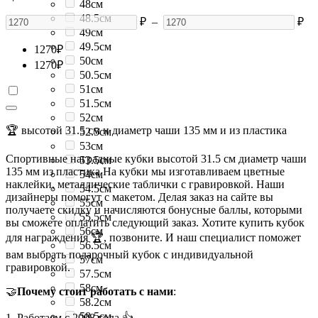
48см
48.5см
₽
–
₽
49см
49.5см
1270
₽
50см
1270
₽
50.5см
51см
51.5см
52см
🏆 высотой 31.5 см и диаметр чаши 135 мм и из пластика
52.5см
53см
Спортивные наградные кубки высотой 31.5 см диаметр чаши
53.5см
135 мм из пластика На кубки мы изготавливаем цветные
54см
наклейки, металлические таблички с гравировкой. Наши
54.5см
дизайнеры помогут с макетом. Делая заказ на сайте вы
55см
получаете скидку и начисляются бонусные баллы, которыми
55.5см
вы сможете оплатить следующий заказ. Хотите купить кубок
56см
для награждения 🏆, позвоните. И наш специалист поможет
56.5см
вам выбрать подарочный кубок с индивидуальной
57см
гравировкой.
57.5см
58см
🤝
Почему стоит работать с нами
:
58.2см
58.5см
1. Работаем с 2008 года 👍