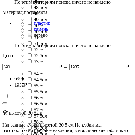
48см
По этим критериям поиска ничего не найдено
48.5см
Материал постамента
49см
49.5см
пластик
50см
камень
50.5см
дерево
51см
51.5см
По этим критериям поиска ничего не найдено
52см
Цена
52.5см
53см
₽
–
₽
53.5см
54см
690
₽
54.5см
1935
₽
55см
55.5см
56см
56.5см
57см
🏆 высотой 30.5 см
57.5см
58см
Наградные кубки высотой 30.5 см На кубки мы
58.2см
изготавливаем цветные наклейки, металлические таблички с
58.5см