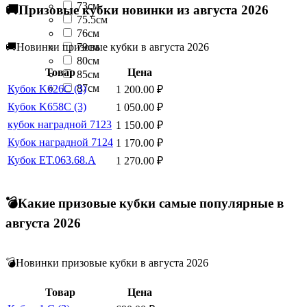
73см
🚚Призовые кубки новинки из августа 2026
75.5см
76см
79см
🚚Новинки призовые кубки в августа 2026
80см
Товар
Цена
85см
87см
Кубок K626C (3)
1 200.00
₽
Кубок K658C (3)
1 050.00
₽
кубок наградной 7123
1 150.00
₽
Кубок наградной 7124
1 170.00
₽
Кубок ET.063.68.A
1 270.00
₽
💣Какие призовые кубки самые популярные в
августа 2026
💣Новинки призовые кубки в августа 2026
Товар
Цена