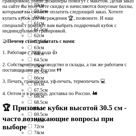
гравировкой. Наши дизайнеры помогут с макетом. Делая заказ
59см
на сайте вы получаете скидку и начисляются бонусные баллы,
59.5см
которыми вы сможете оплатить следующий заказ. Хотите
60см
купить кубок для награждения 🏆, позвоните. И наш
61см
специалист поможет вам выбрать подарочный кубок с
61.5см
индивидуальной гравировкой.
62см
🤝
Почему стоит работать с нами
:
62.5см
63см
1. Работаем с 2008 года 👍
64см
64.5см
2. Собственное производство и склады, а так же работаем с
65см
поставщиками по России 👬
65.5см
66см
3. Печать, гравировка, уф-печать, термопечать 💻
67см
67.5см
4. Оптом и в розницу, доставка по России. 🚂
68см
68.5см
🏆 Призовые кубки высотой 30.5 см -
69см
69.5см
часто возникающие вопросы при
71см
выборе
72см
74см