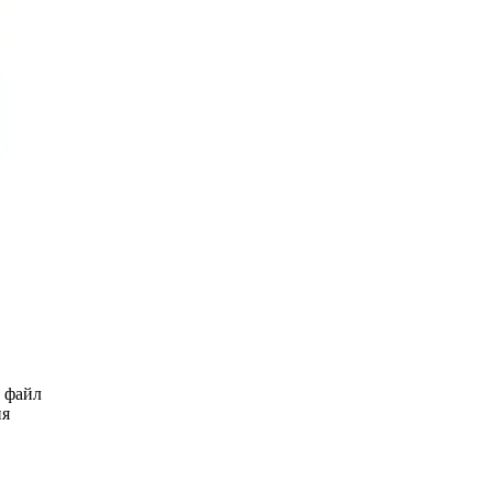
ь файл
ия